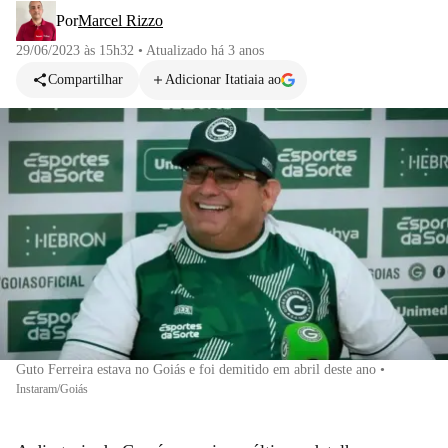
Por
Marcel Rizzo
29/06/2023 às 15h32
•
Atualizado
há 3 anos
Compartilhar
Adicionar Itatiaia ao
Guto Ferreira estava no Goiás e foi demitido em abril deste ano
•
Instaram/Goiás