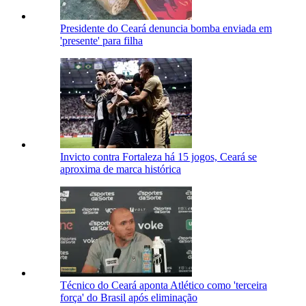
Presidente do Ceará denuncia bomba enviada em
'presente' para filha
Invicto contra Fortaleza há 15 jogos, Ceará se
aproxima de marca histórica
Técnico do Ceará aponta Atlético como 'terceira
força' do Brasil após eliminação