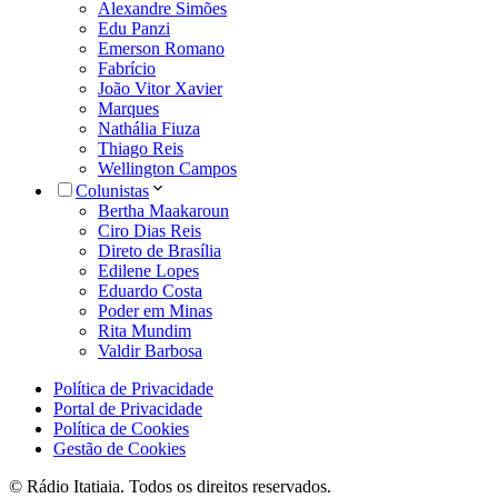
Alexandre Simões
Edu Panzi
Emerson Romano
Fabrício
João Vitor Xavier
Marques
Nathália Fiuza
Thiago Reis
Wellington Campos
Colunistas
Bertha Maakaroun
Ciro Dias Reis
Direto de Brasília
Edilene Lopes
Eduardo Costa
Poder em Minas
Rita Mundim
Valdir Barbosa
Política de Privacidade
Portal de Privacidade
Política de Cookies
Gestão de Cookies
© Rádio Itatiaia. Todos os direitos reservados.