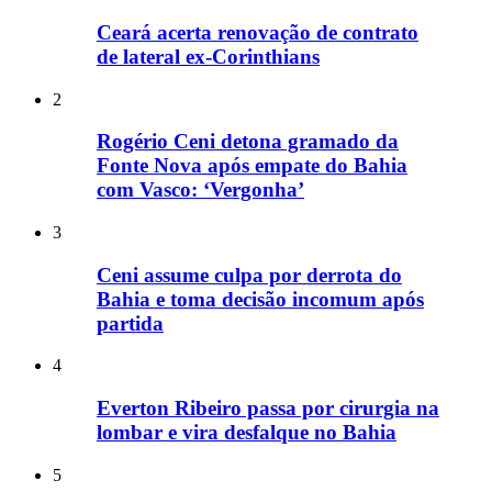
Ceará acerta renovação de contrato
de lateral ex-Corinthians
2
Rogério Ceni detona gramado da
Fonte Nova após empate do Bahia
com Vasco: ‘Vergonha’
3
Ceni assume culpa por derrota do
Bahia e toma decisão incomum após
partida
4
Everton Ribeiro passa por cirurgia na
lombar e vira desfalque no Bahia
5