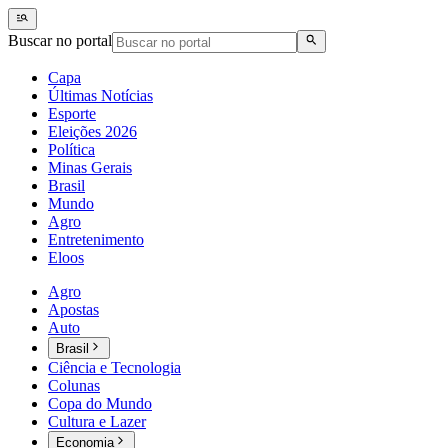
Buscar no portal
Capa
Últimas Notícias
Esporte
Eleições 2026
Política
Minas Gerais
Brasil
Mundo
Agro
Entretenimento
Eloos
Agro
Apostas
Auto
Brasil
Ciência e Tecnologia
Colunas
Copa do Mundo
Cultura e Lazer
Economia