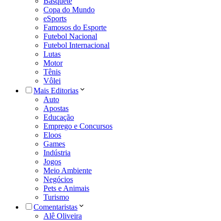
Basquete
Copa do Mundo
eSports
Famosos do Esporte
Futebol Nacional
Futebol Internacional
Lutas
Motor
Tênis
Vôlei
Mais Editorias
Auto
Apostas
Educação
Emprego e Concursos
Eloos
Games
Indústria
Jogos
Meio Ambiente
Negócios
Pets e Animais
Turismo
Comentaristas
Alê Oliveira