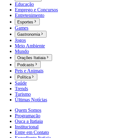
Educação
Emprego e Concursos
Entretenimento
Esportes
Games
Gastronomia
Jogos
Meio Ambiente
Mundo
Orações Itatiaia
Podcasts
Pets e Animais
Política
Saúde
Trends
Turismo
Últimas Notícias
Quem Somos
Programação
Ouça a Itatiaia
Institucional
Entre em Contato
Expediente Itatiaia