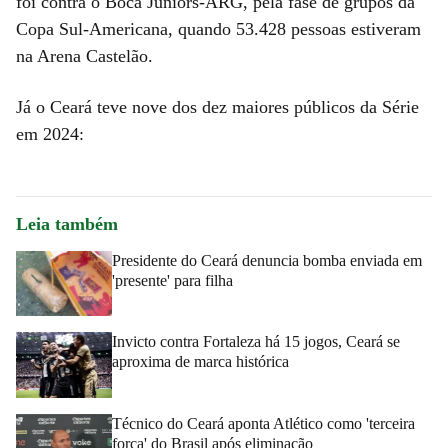
foi contra o Boca Juniors-ARG, pela fase de grupos da
Copa Sul-Americana, quando 53.428 pessoas estiveram
na Arena Castelão.
Já o Ceará teve nove dos dez maiores públicos da Série
em 2024:
Leia também
Presidente do Ceará denuncia bomba enviada em
'presente' para filha
Invicto contra Fortaleza há 15 jogos, Ceará se
aproxima de marca histórica
Técnico do Ceará aponta Atlético como 'terceira
força' do Brasil após eliminação