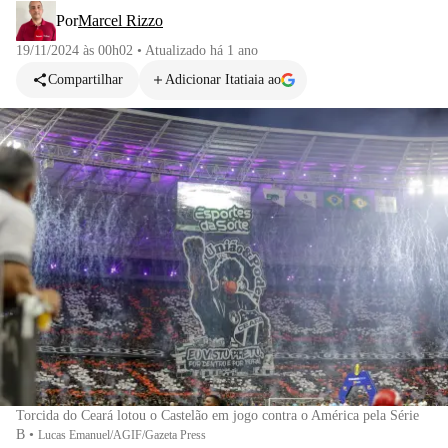
Por
Marcel Rizzo
19/11/2024 às 00h02
•
Atualizado
há 1 ano
Compartilhar
Adicionar Itatiaia ao
Torcida do Ceará lotou o Castelão em jogo contra o América pela Série
B
•
Lucas Emanuel/AGIF/Gazeta Press