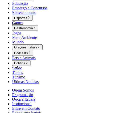
Educação
Emprego e Concursos
Entretenimento
Esportes
Games
Gastronomia
Jogos
Meio Ambiente
Mundo
Orações Itatiaia
Podcasts
Pets e Animais
Política
Saúde
Trends
Turismo
Últimas Notícias
Quem Somos
Programação
Ouça a Itatiaia
Institucional
Entre em Contato
Expediente Itatiaia