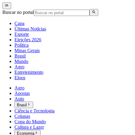
Buscar no portal
Capa
Últimas Notícias
Esporte
Eleições 2026
Política
Minas Gerais
Brasil
Mundo
Agro
Entretenimento
Eloos
Agro
Apostas
Auto
Brasil
Ciência e Tecnologia
Colunas
Copa do Mundo
Cultura e Lazer
Economia