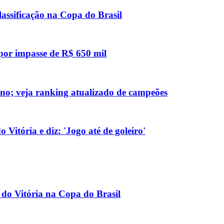
lassificação na Copa do Brasil
 por impasse de R$ 650 mil
no; veja ranking atualizado de campeões
 Vitória e diz: 'Jogo até de goleiro'
o do Vitória na Copa do Brasil