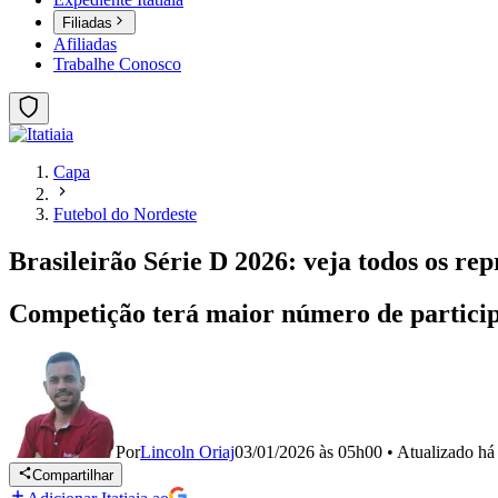
Filiadas
Afiliadas
Trabalhe Conosco
Capa
Futebol do Nordeste
Brasileirão Série D 2026: veja todos os re
Competição terá maior número de participa
Por
Lincoln Oriaj
03/01/2026 às 05h00
•
Atualizado
há
Compartilhar