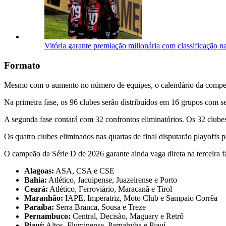
Vitória garante premiação milionária com classificação n
Formato
Mesmo com o aumento no número de equipes, o calendário da competiçã
Na primeira fase, os 96 clubes serão distribuídos em 16 grupos com 
A segunda fase contará com 32 confrontos eliminatórios. Os 32 clubes
Os quatro clubes eliminados nas quartas de final disputarão playoffs p
O campeão da Série D de 2026 garante ainda vaga direta na terceira 
Alagoas:
ASA, CSA e CSE
Bahia:
Atlético, Jacuipense, Juazeirense e Porto
Ceará:
Atlético, Ferroviário, Maracanã e Tirol
Maranhão:
IAPE, Imperatriz, Moto Club e Sampaio Corrêa
Paraíba:
Serra Branca, Sousa e Treze
Pernambuco:
Central, Decisão, Maguary e Retrô
Piauí:
Altos, Fluminense, Parnahyba e Piauí