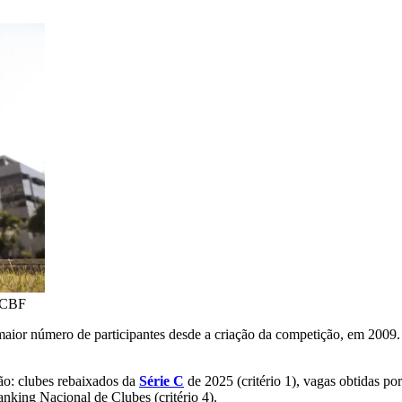
/CBF
aior número de participantes desde a criação da competição, em 2009. A
ção: clubes rebaixados da
Série C
de 2025 (critério 1), vagas obtidas po
Ranking Nacional de Clubes (critério 4).