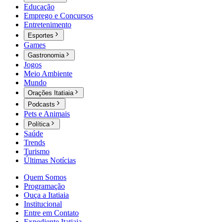
Educação
Emprego e Concursos
Entretenimento
Esportes
Games
Gastronomia
Jogos
Meio Ambiente
Mundo
Orações Itatiaia
Podcasts
Pets e Animais
Política
Saúde
Trends
Turismo
Últimas Notícias
Quem Somos
Programação
Ouça a Itatiaia
Institucional
Entre em Contato
Expediente Itatiaia