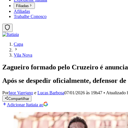
Filiadas
Afiliadas
Trabalhe Conosco
Capa
Vila Nova
Zagueiro formado pelo Cruzeiro é anunciad
Após se despedir oficialmente, defensor de
Por
Igor Varejano
e
Lucas Barbosa
07/01/2026 às 19h47
•
Atualizado
Compartilhar
Adicionar Itatiaia ao