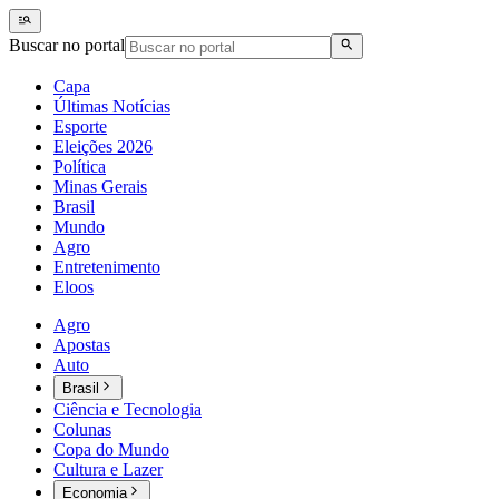
Buscar no portal
Capa
Últimas Notícias
Esporte
Eleições 2026
Política
Minas Gerais
Brasil
Mundo
Agro
Entretenimento
Eloos
Agro
Apostas
Auto
Brasil
Ciência e Tecnologia
Colunas
Copa do Mundo
Cultura e Lazer
Economia