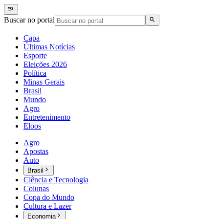
Buscar no portal
Capa
Últimas Notícias
Esporte
Eleições 2026
Política
Minas Gerais
Brasil
Mundo
Agro
Entretenimento
Eloos
Agro
Apostas
Auto
Brasil
Ciência e Tecnologia
Colunas
Copa do Mundo
Cultura e Lazer
Economia