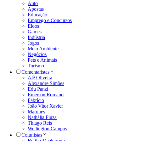
Auto
Apostas
Educação
Emprego e Concursos
Eloos
Games
Indústria
Jogos
Meio Ambiente
Negócios
Pets e Animais
Turismo
Comentaristas
Alê Oliveira
Alexandre Simões
Edu Panzi
Emerson Romano
Fabrício
João Vitor Xavier
Marques
Nathália Fiuza
Thiago Reis
Wellington Campos
Colunistas
Bertha Maakaroun