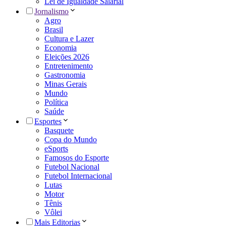
Lei de Igualdade Salarial
Jornalismo
Agro
Brasil
Cultura e Lazer
Economia
Eleições 2026
Entretenimento
Gastronomia
Minas Gerais
Mundo
Política
Saúde
Esportes
Basquete
Copa do Mundo
eSports
Famosos do Esporte
Futebol Nacional
Futebol Internacional
Lutas
Motor
Tênis
Vôlei
Mais Editorias