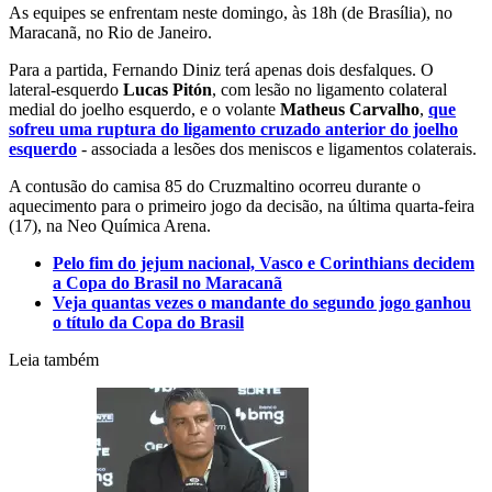
As equipes se enfrentam neste domingo, às 18h (de Brasília), no
Maracanã, no Rio de Janeiro.
Para a partida, Fernando Diniz terá apenas dois desfalques. O
lateral-esquerdo
Lucas Pitón
, com lesão no ligamento colateral
medial do joelho esquerdo, e o volante
Matheus Carvalho
,
que
sofreu uma ruptura do ligamento cruzado anterior do joelho
esquerdo
- associada a lesões dos meniscos e ligamentos colaterais.
A contusão do camisa 85 do Cruzmaltino ocorreu durante o
aquecimento para o primeiro jogo da decisão, na última quarta-feira
(17), na Neo Química Arena.
Pelo fim do jejum nacional, Vasco e Corinthians decidem
a Copa do Brasil no Maracanã
Veja quantas vezes o mandante do segundo jogo ganhou
o título da Copa do Brasil
Leia também