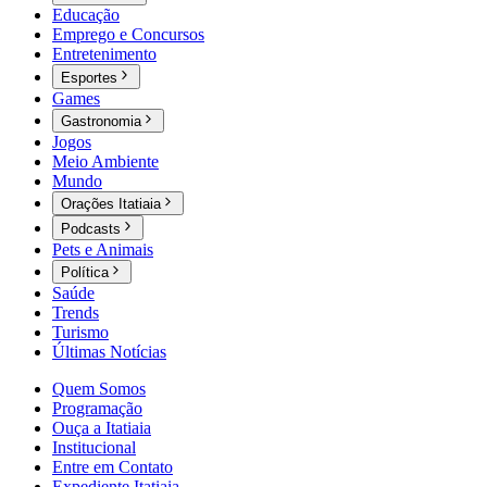
Educação
Emprego e Concursos
Entretenimento
Esportes
Games
Gastronomia
Jogos
Meio Ambiente
Mundo
Orações Itatiaia
Podcasts
Pets e Animais
Política
Saúde
Trends
Turismo
Últimas Notícias
Quem Somos
Programação
Ouça a Itatiaia
Institucional
Entre em Contato
Expediente Itatiaia