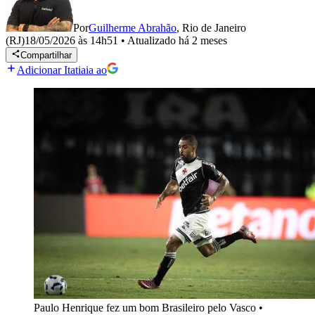
Por
Guilherme Abrahão
,
Rio de Janeiro
(RJ)
18/05/2026 às 14h51
•
Atualizado
há 2 meses
Compartilhar
Adicionar Itatiaia ao
Paulo Henrique fez um bom Brasileiro pelo Vasco
•