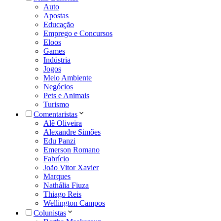
Auto
Apostas
Educação
Emprego e Concursos
Eloos
Games
Indústria
Jogos
Meio Ambiente
Negócios
Pets e Animais
Turismo
Comentaristas
Alê Oliveira
Alexandre Simões
Edu Panzi
Emerson Romano
Fabrício
João Vitor Xavier
Marques
Nathália Fiuza
Thiago Reis
Wellington Campos
Colunistas