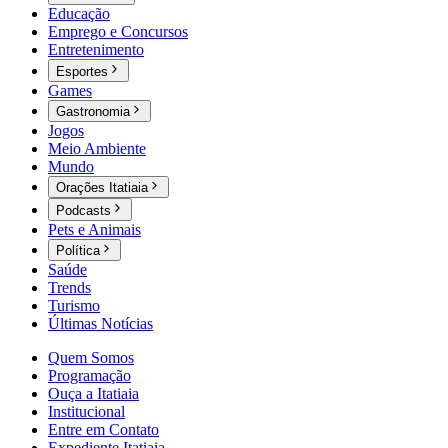
Educação
Emprego e Concursos
Entretenimento
Esportes
Games
Gastronomia
Jogos
Meio Ambiente
Mundo
Orações Itatiaia
Podcasts
Pets e Animais
Política
Saúde
Trends
Turismo
Últimas Notícias
Quem Somos
Programação
Ouça a Itatiaia
Institucional
Entre em Contato
Expediente Itatiaia