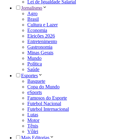
Lei de Igualdade Salarial
Jornalismo
Agro
Brasil
Cultura e Lazer
Economia
Eleições 2026
Entretenimento
Gastronomia
Minas Gerais
Mundo
Política
Saúde
Esportes
Basquete
Copa do Mundo
eSports
Famosos do Esporte
Futebol Nacional
Futebol Internacional
Lutas
Motor
Tênis
Vôlei
Mais Editorias