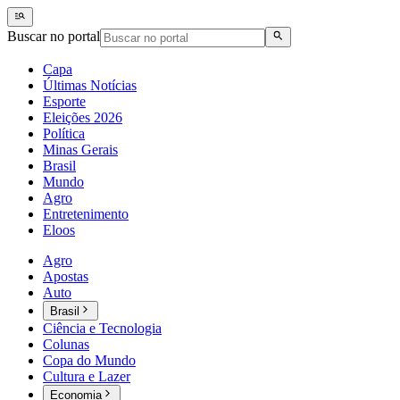
Buscar no portal
Capa
Últimas Notícias
Esporte
Eleições 2026
Política
Minas Gerais
Brasil
Mundo
Agro
Entretenimento
Eloos
Agro
Apostas
Auto
Brasil
Ciência e Tecnologia
Colunas
Copa do Mundo
Cultura e Lazer
Economia