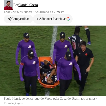
Por
Daniel Costa
13/05/2026 às 20h39
•
Atualizado
há 2 meses
Compartilhar
Adicionar Itatiaia ao
Paulo Henrique deixa jogo do Vasco pela Copa do Brasil aos prantos
•
Reprodução/getv