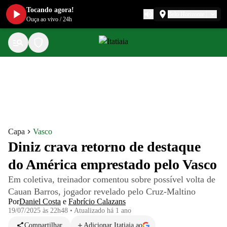
Tocando agora!
Belo Horizonte
Ouça ao vivo
/
24h
Capa
Vasco
Diniz crava retorno de destaque
do América emprestado pelo Vasco
Em coletiva, treinador comentou sobre possível volta de
Cauan Barros, jogador revelado pelo Cruz-Maltino
Por
Daniel Costa
e
Fabrício Calazans
19/07/2025 às 22h48
•
Atualizado
há 1 ano
Compartilhar
Adicionar Itatiaia ao