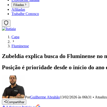
Filiadas
Afiliadas
Trabalhe Conosco
Capa
Fluminense
Zubeldía explica busca do Fluminense no
Posição é prioridade desde o início do an
Por
Guilherme Abrahão
13/02/2026 às 06h31
•
Atuali
Compartilhar