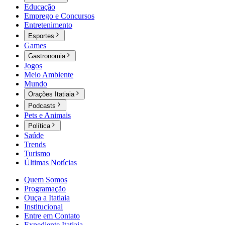
Educação
Emprego e Concursos
Entretenimento
Esportes
Games
Gastronomia
Jogos
Meio Ambiente
Mundo
Orações Itatiaia
Podcasts
Pets e Animais
Política
Saúde
Trends
Turismo
Últimas Notícias
Quem Somos
Programação
Ouça a Itatiaia
Institucional
Entre em Contato
Expediente Itatiaia