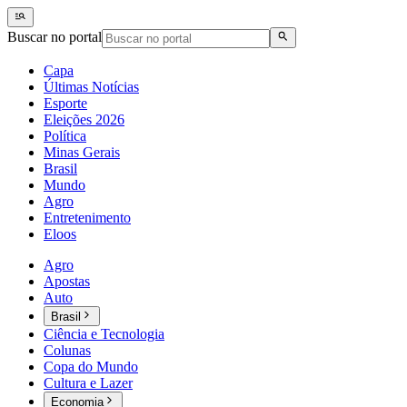
Buscar no portal
Capa
Últimas Notícias
Esporte
Eleições 2026
Política
Minas Gerais
Brasil
Mundo
Agro
Entretenimento
Eloos
Agro
Apostas
Auto
Brasil
Ciência e Tecnologia
Colunas
Copa do Mundo
Cultura e Lazer
Economia