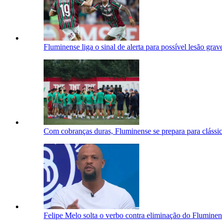
Fluminense liga o sinal de alerta para possível lesão gr
Com cobranças duras, Fluminense se prepara para clássic
Felipe Melo solta o verbo contra eliminação do Flumine