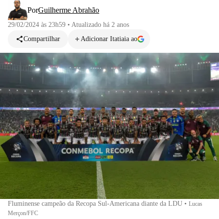
Por
Guilherme Abrahão
29/02/2024 às 23h59
•
Atualizado
há 2 anos
Compartilhar
Adicionar Itatiaia ao
Fluminense campeão da Recopa Sul-Americana diante da LDU
•
Lucas
Merçon/FFC