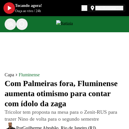
Tocando agora!
Belo Horizonte
Ouça ao vivo
/
24h
Capa
Fluminense
Com Palmeiras fora, Fluminense
aumenta otimismo para contar
com ídolo da zaga
Tricolor tem proposta na mesa para o Zenit-RUS para
trazer Nino de volta para o segundo semestre
Por
Guilherme Abrahão
,
Rio de Janeiro (RJ)