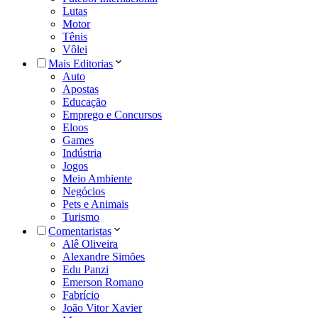
Lutas
Motor
Tênis
Vôlei
Mais Editorias
Auto
Apostas
Educação
Emprego e Concursos
Eloos
Games
Indústria
Jogos
Meio Ambiente
Negócios
Pets e Animais
Turismo
Comentaristas
Alê Oliveira
Alexandre Simões
Edu Panzi
Emerson Romano
Fabrício
João Vitor Xavier