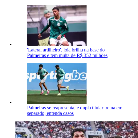
'Lateral artilheiro', joia brilha na base do
Palmeiras e tem multa de R$ 352 milhões
Palmeiras se reapresenta, e dupla titular treina em
separado; entenda casos