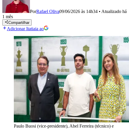
Por
Rafael Oliva
09/06/2026 às 14h34
•
Atualizado
há
1 mês
Compartilhar
Adicionar Itatiaia ao
Paulo Buosi (vice-presidente), Abel Ferreira (técnico) e