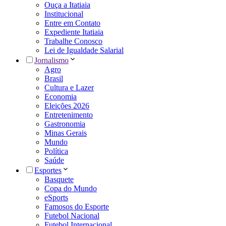
Ouça a Itatiaia
Institucional
Entre em Contato
Expediente Itatiaia
Trabalhe Conosco
Lei de Igualdade Salarial
Jornalismo
Agro
Brasil
Cultura e Lazer
Economia
Eleições 2026
Entretenimento
Gastronomia
Minas Gerais
Mundo
Política
Saúde
Esportes
Basquete
Copa do Mundo
eSports
Famosos do Esporte
Futebol Nacional
Futebol Internacional