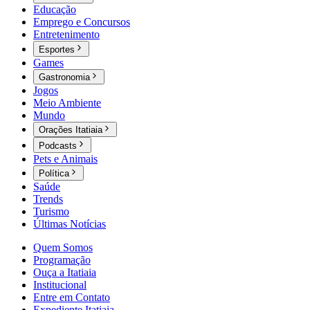
Educação
Emprego e Concursos
Entretenimento
Esportes
Games
Gastronomia
Jogos
Meio Ambiente
Mundo
Orações Itatiaia
Podcasts
Pets e Animais
Política
Saúde
Trends
Turismo
Últimas Notícias
Quem Somos
Programação
Ouça a Itatiaia
Institucional
Entre em Contato
Expediente Itatiaia