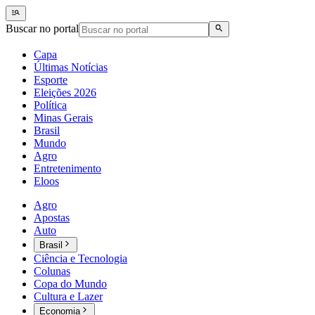
Buscar no portal
Capa
Últimas Notícias
Esporte
Eleições 2026
Política
Minas Gerais
Brasil
Mundo
Agro
Entretenimento
Eloos
Agro
Apostas
Auto
Brasil
Ciência e Tecnologia
Colunas
Copa do Mundo
Cultura e Lazer
Economia