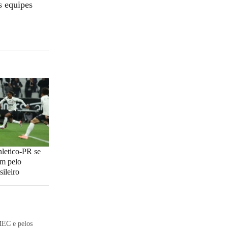
s equipes
hletico-PR se
m pelo
ileiro
MEC e pelos