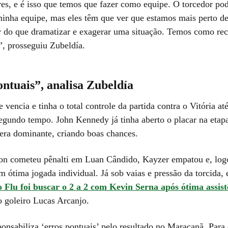
res, e é isso que temos que fazer como equipe. O torcedor po
inha equipe, mas eles têm que ver que estamos mais perto de
r do que dramatizar e exagerar uma situação. Temos como rec
, prosseguiu Zubeldía.
ntuais”, analisa Zubeldía
vencia e tinha o total controle da partida contra o Vitória at
egundo tempo. John Kennedy já tinha aberto o placar na etapa 
 era dominante, criando boas chances.
on cometeu pênalti em Luan Cândido, Kayzer empatou e, log
m ótima jogada individual. Já sob vaias e pressão da torcida,
o Flu foi buscar o 2 a 2 com Kevin Serna após ótima assis
o goleiro Lucas Arcanjo.
onsabiliza ‘erros pontuais’ pelo resultado no Maracanã. Para 