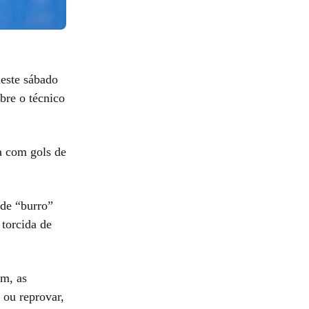
deste sábado
obre o técnico
a com gols de
 de “burro”
 torcida de
am, as
 ou reprovar,