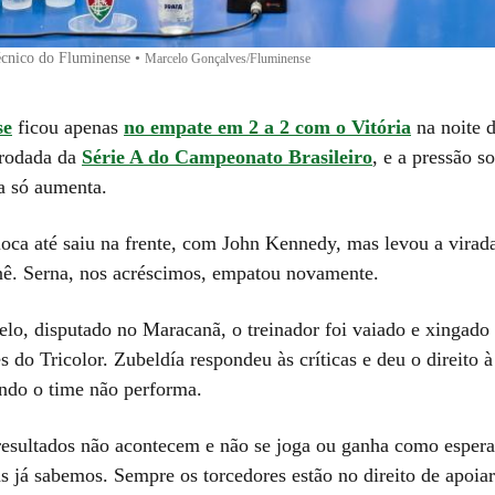
écnico do Fluminense
•
Marcelo Gonçalves/Fluminense
se
ficou apenas
no empate em 2 a 2 com o Vitória
na noite 
ª rodada da
Série A do Campeonato Brasileiro
, e a pressão s
a só aumenta.
ioca até saiu na frente, com John Kennedy, mas levou a virad
ê. Serna, nos acréscimos, empatou novamente.
elo, disputado no Maracanã, o treinador foi vaiado e xingado
s do Tricolor. Zubeldía respondeu às críticas e deu o direito à
ando o time não performa.
esultados não acontecem e não se joga ou ganha como esper
s já sabemos. Sempre os torcedores estão no direito de apoiar