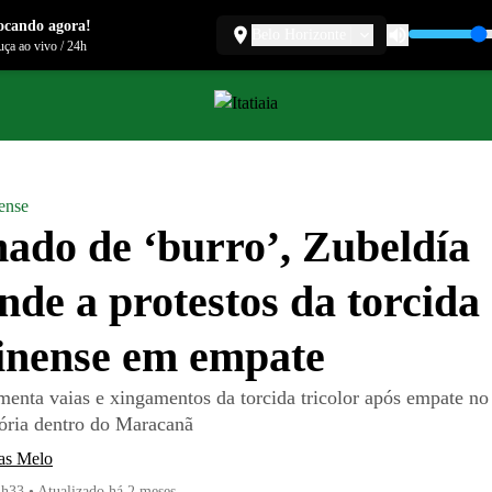
ocando agora!
Belo Horizonte
ça ao vivo
/
24h
ense
do de ‘burro’, Zubeldía
nde a protestos da torcida
inense em empate
menta vaias e xingamentos da torcida tricolor após empate no
tória dentro do Maracanã
as Melo
1h33
•
Atualizado
há 2 meses