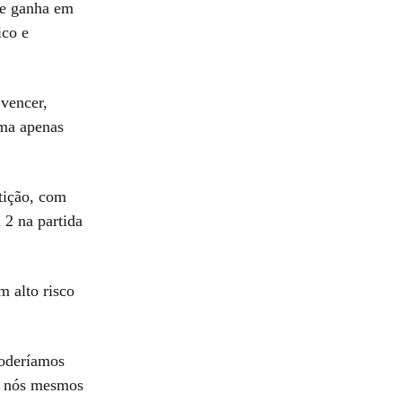
 se ganha em
ico e
 vencer,
oma apenas
tição, com
 2 na partida
m alto risco
oderíamos
e nós mesmos