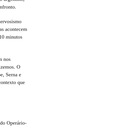
nfronto.
 nervosismo
as acontecem
 10 minutos
m nos
fizemos. O
pe, Serna e
contexto que
 do Operário-