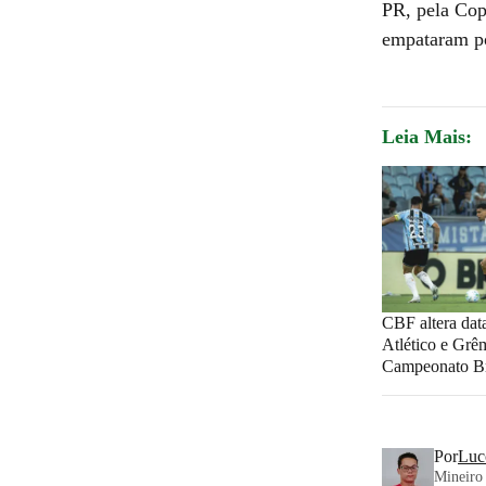
PR, pela Cop
empataram po
Leia Mais:
CBF altera data
Atlético e Grê
Campeonato Br
Por
Luc
Mineiro