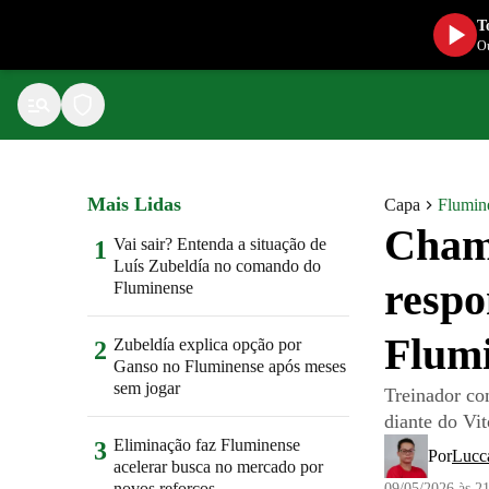
T
Ou
Mais Lidas
Capa
Flumin
Chama
Vai sair? Entenda a situação de
1
Luís Zubeldía no comando do
respo
Fluminense
Flum
Zubeldía explica opção por
2
Ganso no Fluminense após meses
sem jogar
Treinador co
diante do Vi
Eliminação faz Fluminense
3
Por
Lucc
acelerar busca no mercado por
novos reforços
09/05/2026 às 2