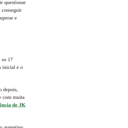
de questionar
 conseguir
uperar e
é os 17
inicial e o
o depois,
 e com muita
tência de JK
o argentino,