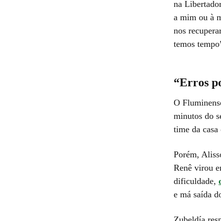
na Libertado
a mim ou à m
nos recupera
temos tempo”
“Erros po
O Fluminense 
minutos do s
time da casa
Porém, Aliss
Renê virou e
dificuldade,
e má saída d
Zubeldía resp