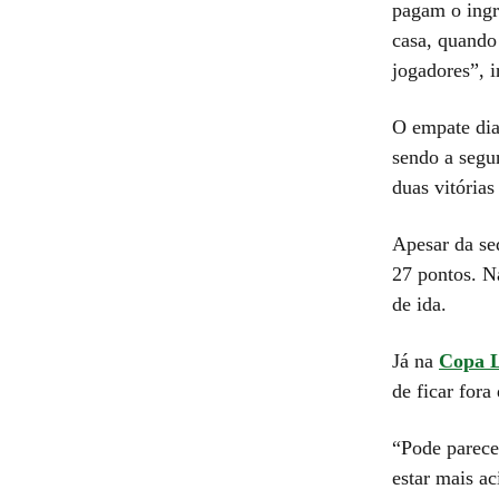
pagam o ingr
casa, quando 
jogadores”, i
O empate dian
sendo a segu
duas vitória
Apesar da se
27 pontos. 
de ida.
Já na
Copa L
de ficar fora
“Pode parece
estar mais a