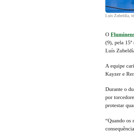
Luís Zubeldía, t
O
Fluminen
(9), pela 15
Luís Zubeldí
A equipe car
Kayzer e Ren
Durante o du
por torcedore
protestar qu
“Quando os r
consequência