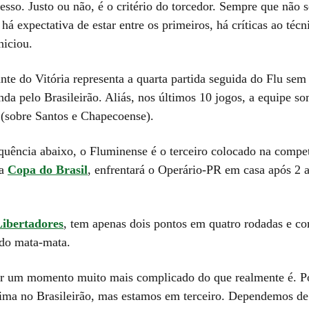
esso. Justo ou não, é o critério do torcedor. Sempre que não
há expectativa de estar entre os primeiros, há críticas ao técn
niciou.
te do Vitória representa a quarta partida seguida do Flu sem
nda pelo Brasileirão. Aliás, nos últimos 10 jogos, a equipe s
s (sobre Santos e Chapecoense).
quência abaixo, o Fluminense é o terceiro colocado na compe
Na
Copa do Brasil
, enfrentará o Operário-PR em casa após 2 a
ibertadores
, tem apenas dois pontos em quatro rodadas e co
 do mata-mata.
r um momento muito mais complicado do que realmente é. P
cima no Brasileirão, mas estamos em terceiro. Dependemos d