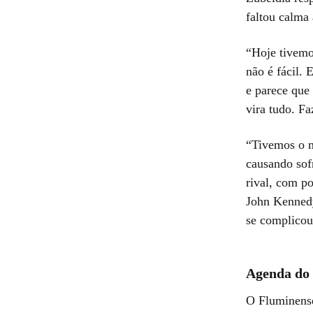
faltou calma 
“Hoje tivemo
não é fácil.
e parece que
vira tudo. Fa
“Tivemos o m
causando sof
rival, com po
John Kennedy
se complicou
Agenda do
O Fluminense