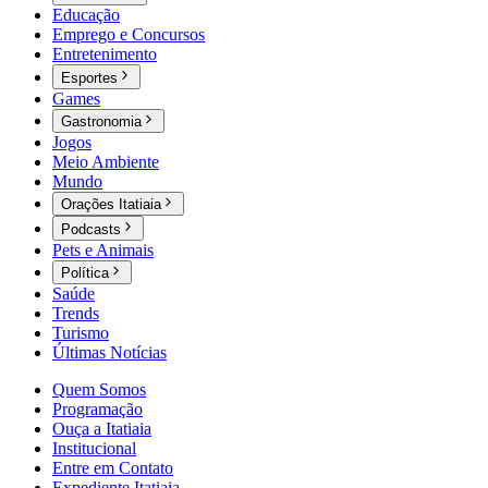
Educação
Emprego e Concursos
Entretenimento
Esportes
Games
Gastronomia
Jogos
Meio Ambiente
Mundo
Orações Itatiaia
Podcasts
Pets e Animais
Política
Saúde
Trends
Turismo
Últimas Notícias
Quem Somos
Programação
Ouça a Itatiaia
Institucional
Entre em Contato
Expediente Itatiaia