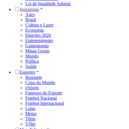
Lei de Igualdade Salarial
Jornalismo
Agro
Brasil
Cultura e Lazer
Economia
Eleições 2026
Entretenimento
Gastronomia
Minas Gerais
Mundo
Política
Saúde
Esportes
Basquete
Copa do Mundo
eSports
Famosos do Esporte
Futebol Nacional
Futebol Internacional
Lutas
Motor
Tênis
Vôlei