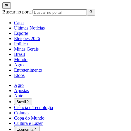
Buscar no portal
Capa
Últimas Notícias
Esporte
Eleições 2026
Política
Minas Gerais
Brasil
Mundo
Agro
Entretenimento
Eloos
Agro
Apostas
Auto
Brasil
Ciência e Tecnologia
Colunas
Copa do Mundo
Cultura e Lazer
Economia