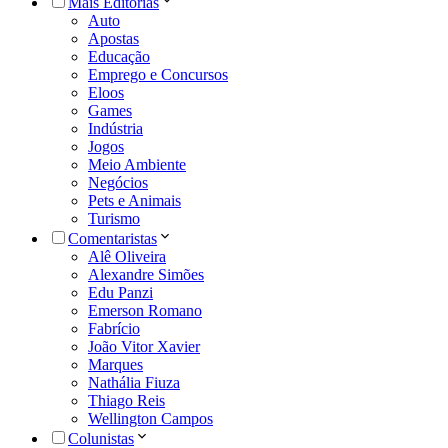
Mais Editorias
Auto
Apostas
Educação
Emprego e Concursos
Eloos
Games
Indústria
Jogos
Meio Ambiente
Negócios
Pets e Animais
Turismo
Comentaristas
Alê Oliveira
Alexandre Simões
Edu Panzi
Emerson Romano
Fabrício
João Vitor Xavier
Marques
Nathália Fiuza
Thiago Reis
Wellington Campos
Colunistas