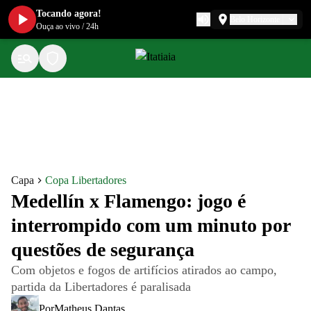
Tocando agora!
Belo Horizonte
Ouça ao vivo
/
24h
Capa
Copa Libertadores
Medellín x Flamengo: jogo é
interrompido com um minuto por
questões de segurança
Com objetos e fogos de artifícios atirados ao campo,
partida da Libertadores é paralisada
Por
Matheus Dantas