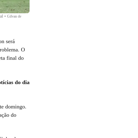
al
•
Gilvan de
on será
problema. O
ta final do
tícias do dia
te domingo.
ação do