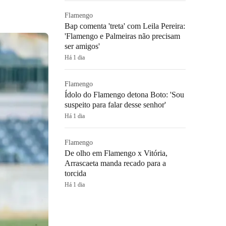
Flamengo
Bap comenta 'treta' com Leila Pereira:
'Flamengo e Palmeiras não precisam
ser amigos'
Há 1 dia
Flamengo
Ídolo do Flamengo detona Boto: 'Sou
suspeito para falar desse senhor'
Há 1 dia
Flamengo
De olho em Flamengo x Vitória,
Arrascaeta manda recado para a
torcida
Há 1 dia