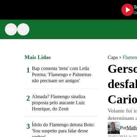
T
Ou
Mais Lidas
Capa
Flame
Gerso
Bap comenta 'treta' com Leila
1
Pereira: 'Flamengo e Palmeiras
desfa
não precisam ser amigos'
Cari
Almada? Flamengo sinaliza
2
proposta pelo atacante Luiz
Henrique, do Zenit
Volante foi 
determinam a
Ídolo do Flamengo detona Boto:
3
Por
Math
'Sou suspeito para falar desse
senhor'
25/02/2024 às 1