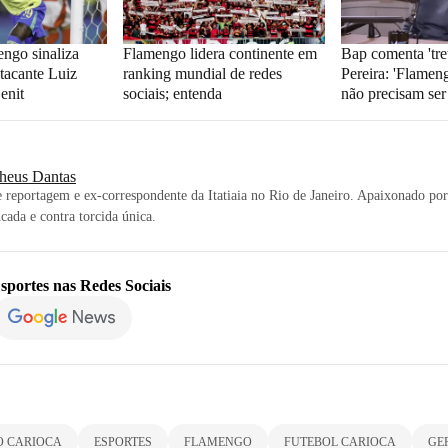
ngo sinaliza
Flamengo lidera continente em
Bap comenta 'tre
atacante Luiz
ranking mundial de redes
Pereira: 'Flamen
enit
sociais; entenda
não precisam ser
heus Dantas
 reportagem e ex-correspondente da Itatiaia no Rio de Janeiro. Apaixonado por 
cada e contra torcida única.
sportes
nas Redes Sociais
 CARIOCA
ESPORTES
FLAMENGO
FUTEBOL CARIOCA
GE