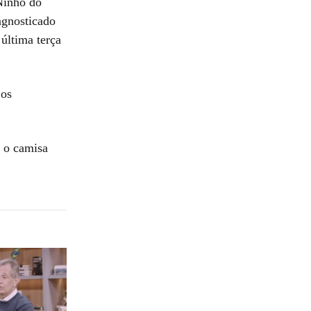
Ninho do
agnosticado
última terça
 os
, o camisa