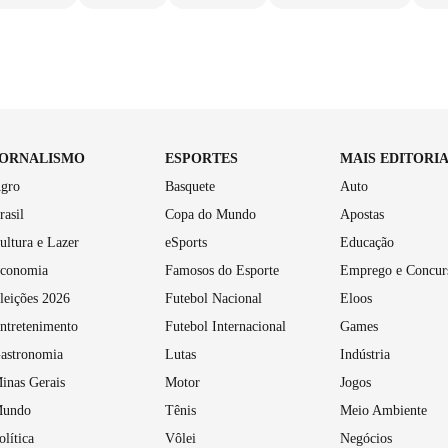
JORNALISMO
ESPORTES
MAIS EDITORI
gro
Basquete
Auto
rasil
Copa do Mundo
Apostas
ultura e Lazer
eSports
Educação
conomia
Famosos do Esporte
Emprego e Concur
leições 2026
Futebol Nacional
Eloos
ntretenimento
Futebol Internacional
Games
astronomia
Lutas
Indústria
inas Gerais
Motor
Jogos
undo
Tênis
Meio Ambiente
olítica
Vôlei
Negócios