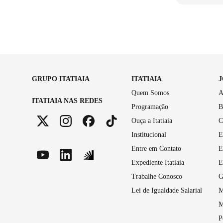
GRUPO ITATIAIA
ITATIAIA
Quem Somos
A
ITATIAIA NAS REDES
Programação
B
Ouça a Itatiaia
C
Institucional
E
Entre em Contato
E
Expediente Itatiaia
E
Trabalhe Conosco
G
Lei de Igualdade Salarial
M
M
P