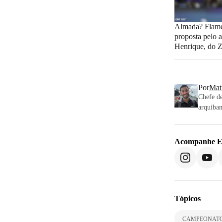
Almada? Flame
proposta pelo 
Henrique, do Z
Por
Mat
Chefe de
arquiban
Acompanhe
E
Tópicos
CAMPEONATO