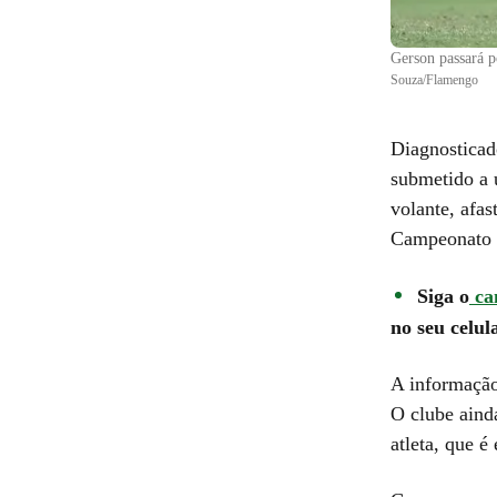
Gerson passará p
Souza/Flamengo
Diagnosticad
submetido a 
volante, afas
Campeonato 
Siga o
can
no seu celula
A informação
O clube aind
atleta, que é