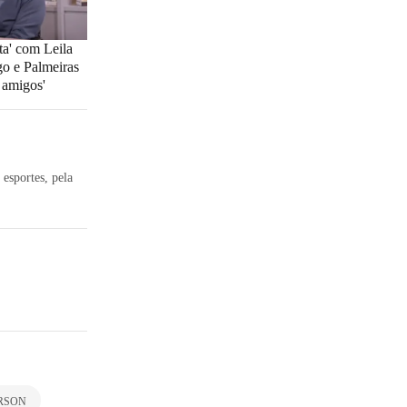
ta' com Leila
go e Palmeiras
 amigos'
esportes, pela
RSON