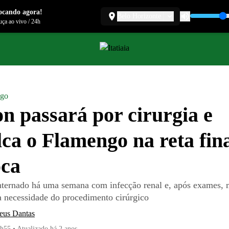
ocando agora!
Belo Horizonte
ça ao vivo
/
24h
ngo
n passará por cirurgia e
lca o Flamengo na reta fin
oca
internado há uma semana com infecção renal e, após exames,
 necessidade do procedimento cirúrgico
eus Dantas
1h55
•
Atualizado
há 2 anos