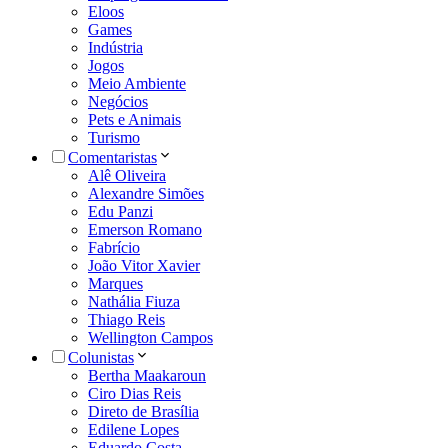
Eloos
Games
Indústria
Jogos
Meio Ambiente
Negócios
Pets e Animais
Turismo
Comentaristas
Alê Oliveira
Alexandre Simões
Edu Panzi
Emerson Romano
Fabrício
João Vitor Xavier
Marques
Nathália Fiuza
Thiago Reis
Wellington Campos
Colunistas
Bertha Maakaroun
Ciro Dias Reis
Direto de Brasília
Edilene Lopes
Eduardo Costa