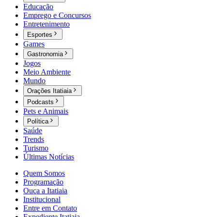
Educação
Emprego e Concursos
Entretenimento
Esportes
Games
Gastronomia
Jogos
Meio Ambiente
Mundo
Orações Itatiaia
Podcasts
Pets e Animais
Política
Saúde
Trends
Turismo
Últimas Notícias
Quem Somos
Programação
Ouça a Itatiaia
Institucional
Entre em Contato
Expediente Itatiaia