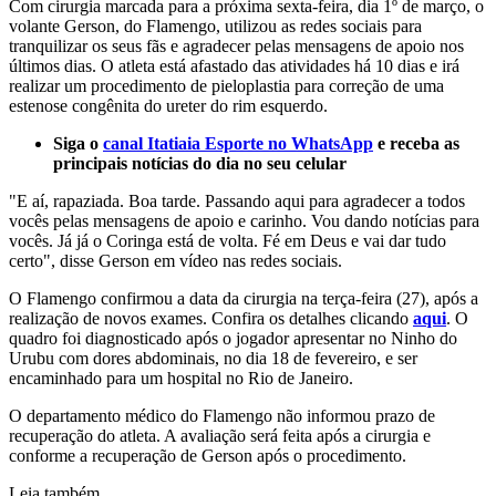
Com cirurgia marcada para a próxima sexta-feira, dia 1º de março, o
volante Gerson, do Flamengo, utilizou as redes sociais para
tranquilizar os seus fãs e agradecer pelas mensagens de apoio nos
últimos dias. O atleta está afastado das atividades há 10 dias e irá
realizar um procedimento de pieloplastia para correção de uma
estenose congênita do ureter do rim esquerdo.
Siga o
canal Itatiaia Esporte no WhatsApp
e receba as
principais notícias do dia no seu celular
"E aí, rapaziada. Boa tarde. Passando aqui para agradecer a todos
vocês pelas mensagens de apoio e carinho. Vou dando notícias para
vocês. Já já o Coringa está de volta. Fé em Deus e vai dar tudo
certo", disse Gerson em vídeo nas redes sociais.
O Flamengo confirmou a data da cirurgia na terça-feira (27), após a
realização de novos exames. Confira os detalhes clicando
aqui
. O
quadro foi diagnosticado após o jogador apresentar no Ninho do
Urubu com dores abdominais, no dia 18 de fevereiro, e ser
encaminhado para um hospital no Rio de Janeiro.
O departamento médico do Flamengo não informou prazo de
recuperação do atleta. A avaliação será feita após a cirurgia e
conforme a recuperação de Gerson após o procedimento.
Leia também