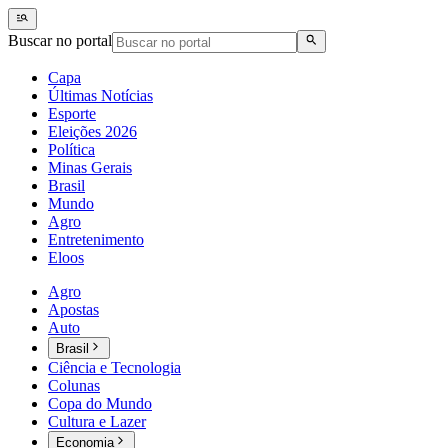
Buscar no portal
Capa
Últimas Notícias
Esporte
Eleições 2026
Política
Minas Gerais
Brasil
Mundo
Agro
Entretenimento
Eloos
Agro
Apostas
Auto
Brasil
Ciência e Tecnologia
Colunas
Copa do Mundo
Cultura e Lazer
Economia