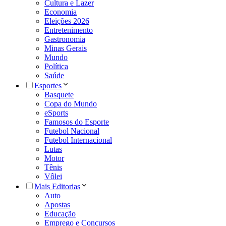
Cultura e Lazer
Economia
Eleições 2026
Entretenimento
Gastronomia
Minas Gerais
Mundo
Política
Saúde
Esportes
Basquete
Copa do Mundo
eSports
Famosos do Esporte
Futebol Nacional
Futebol Internacional
Lutas
Motor
Tênis
Vôlei
Mais Editorias
Auto
Apostas
Educação
Emprego e Concursos