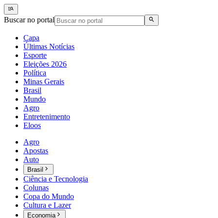
Buscar no portal
Capa
Últimas Notícias
Esporte
Eleições 2026
Política
Minas Gerais
Brasil
Mundo
Agro
Entretenimento
Eloos
Agro
Apostas
Auto
Brasil
Ciência e Tecnologia
Colunas
Copa do Mundo
Cultura e Lazer
Economia