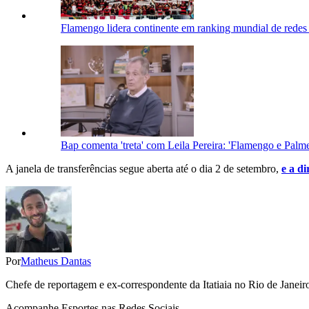
Flamengo lidera continente em ranking mundial de redes 
Bap comenta 'treta' com Leila Pereira: 'Flamengo e Palme
A janela de transferências segue aberta até o dia 2 de setembro,
e a d
Por
Matheus Dantas
Chefe de reportagem e ex-correspondente da Itatiaia no Rio de Janeiro
Acompanhe
Esportes
nas Redes Sociais