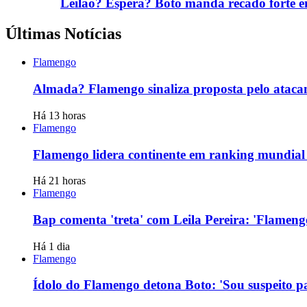
Leilão? Espera? Boto manda recado forte 
Últimas Notícias
Flamengo
Almada? Flamengo sinaliza proposta pelo atacan
Há 13 horas
Flamengo
Flamengo lidera continente em ranking mundial d
Há 21 horas
Flamengo
Bap comenta 'treta' com Leila Pereira: 'Flameng
Há 1 dia
Flamengo
Ídolo do Flamengo detona Boto: 'Sou suspeito pa