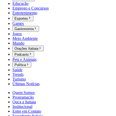
Educação
Emprego e Concursos
Entretenimento
Esportes
Games
Gastronomia
Jogos
Meio Ambiente
Mundo
Orações Itatiaia
Podcasts
Pets e Animais
Política
Saúde
Trends
Turismo
Últimas Notícias
Quem Somos
Programação
Ouça a Itatiaia
Institucional
Entre em Contato
Expediente Itatiaia