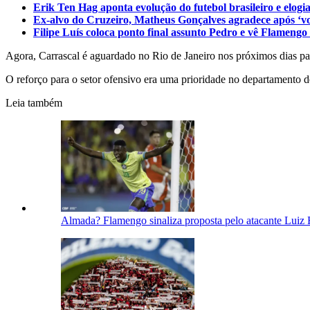
Erik Ten Hag aponta evolução do futebol brasileiro e elog
Ex-alvo do Cruzeiro, Matheus Gonçalves agradece após ‘v
Filipe Luís coloca ponto final assunto Pedro e vê Flamengo
Agora, Carrascal é aguardado no Rio de Janeiro nos próximos dias pa
O reforço para o setor ofensivo era uma prioridade no departamento d
Leia também
Almada? Flamengo sinaliza proposta pelo atacante Luiz 