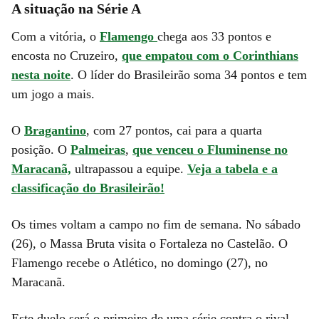
A situação na Série A
Com a vitória, o
Flamengo
chega aos 33 pontos e
encosta no Cruzeiro,
que empatou com o Corinthians
nesta noite
. O líder do Brasileirão soma 34 pontos e tem
um jogo a mais.
O
Bragantino
, com 27 pontos, cai para a quarta
posição. O
Palmeiras
,
que venceu o Fluminense no
Maracanã,
ultrapassou a equipe.
Veja a tabela e a
classificação do Brasileirão!
Os times voltam a campo no fim de semana. No sábado
(26), o Massa Bruta visita o Fortaleza no Castelão. O
Flamengo recebe o Atlético, no domingo (27), no
Maracanã.
Este duelo será o primeiro de uma série contra o rival