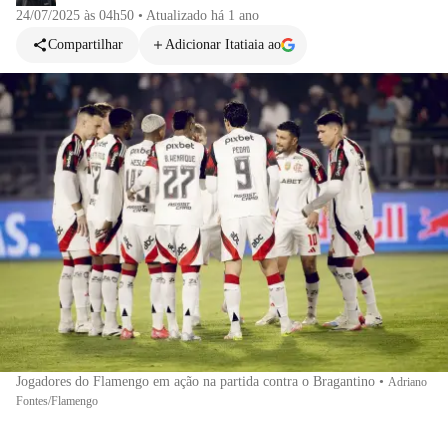
24/07/2025 às 04h50
•
Atualizado
há 1 ano
Compartilhar
Adicionar Itatiaia ao
Jogadores do Flamengo em ação na partida contra o Bragantino
•
Adriano
Fontes/Flamengo