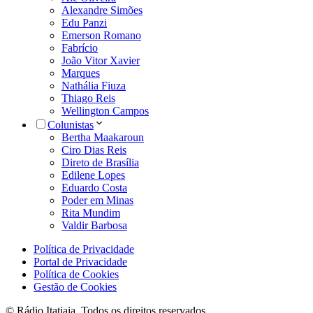
Alexandre Simões
Edu Panzi
Emerson Romano
Fabrício
João Vitor Xavier
Marques
Nathália Fiuza
Thiago Reis
Wellington Campos
Colunistas
Bertha Maakaroun
Ciro Dias Reis
Direto de Brasília
Edilene Lopes
Eduardo Costa
Poder em Minas
Rita Mundim
Valdir Barbosa
Política de Privacidade
Portal de Privacidade
Política de Cookies
Gestão de Cookies
© Rádio Itatiaia. Todos os direitos reservados.