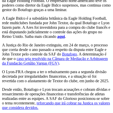
da Eagle Holding Football. O empresário norte-americano teve os
poderes como diretor da Eagle Bidco suspensos, mas continua como
gestor do Botafogo graças a uma liminar.
A Eagle Bidco é a subsidária britânica da Eagle Holding Football,
rede multiclubes fundada por John Textor, da qual Botafogo e Lyon
fazem parte. A Ares foi investidora para a compra do clube francês e
está disputando judicialmente o controle das ações do grupo no
Reino Unido. Saiba mais clicando
aqui
.
A Justiça do Rio de Janeiro extinguiu, em 24 de março, o processo
que corria desde o ano passado a respeito da disputa entre Eagle e
John Textor pelo controle da SAF do
Botafogo
. A determinação é
de que o
caso seja resolvido na Câmara de Mediação e Arbitragem
da Fundação Getúlio Vargas (FGV)
.
O Lyon-FRA chegou a ter o rebaixamento para a segunda divisão
decretada por irregularidades financeiras, e a situação só foi
revertida com o afastamento de Textor do clube, em junho de 2025.
Desde então, Botafogo e Lyon trocam acusações e cobram dívidas e
ressarcimento de operações financeiras e transferências de atletas
realizadas entre as equipes. A SAF do Glorioso posicionou-se sobre
o tema recentemente,
reforçando que irá cobrar na Justiça os valores
que considera devidos.