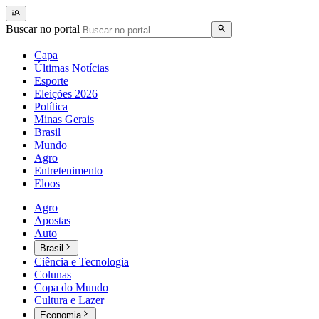
Buscar no portal
Capa
Últimas Notícias
Esporte
Eleições 2026
Política
Minas Gerais
Brasil
Mundo
Agro
Entretenimento
Eloos
Agro
Apostas
Auto
Brasil
Ciência e Tecnologia
Colunas
Copa do Mundo
Cultura e Lazer
Economia