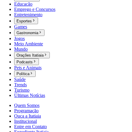
Educação
Emprego e Concursos
Entretenimento
Esportes
Games
Gastronomia
Jogos
Meio Ambiente
Mundo
Orações Itatiaia
Podcasts
Pets e Animais
Política
Saúde
Trends
Turismo
Últimas Notícias
Quem Somos
Programação
Ouça a Itatiaia
Institucional
Entre em Contato
Expediente Itatiaia