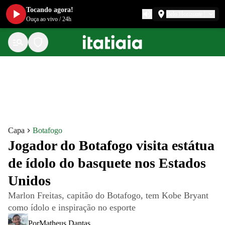
Tocando agora!
Belo Horizonte
Ouça ao vivo
/
24h
Capa
Botafogo
Jogador do Botafogo visita estátua
de ídolo do basquete nos Estados
Unidos
Marlon Freitas, capitão do Botafogo, tem Kobe Bryant
como ídolo e inspiração no esporte
Por
Matheus Dantas