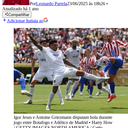
Por
Leonardo Parrela
23/06/2025 às 18h26
•
Atualizado
há 1 ano
Compartilhar
Adicionar Itatiaia ao
Igor Jesus e Antoine Griezmann disputam bola durante
jogo entre Botafogo e Atlético de Madrid
•
Harry How
/ GETTY IMAGES NORTH AMERICA / Getty