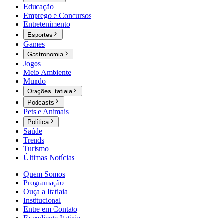
Educação
Emprego e Concursos
Entretenimento
Esportes
Games
Gastronomia
Jogos
Meio Ambiente
Mundo
Orações Itatiaia
Podcasts
Pets e Animais
Política
Saúde
Trends
Turismo
Últimas Notícias
Quem Somos
Programação
Ouça a Itatiaia
Institucional
Entre em Contato
Expediente Itatiaia