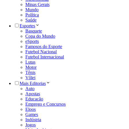
Minas Gerais
Mundo
Política
Saúde
Esportes
Basquete
Copa do Mundo
eSports
Famosos do Esporte
Futebol Nacional
Futebol Internacional
Lutas
Motor
Tênis
Vôlei
Mais Editorias
Auto
Apostas
Educação
Emprego e Concursos
Eloos
Games
Indústria
Jogos