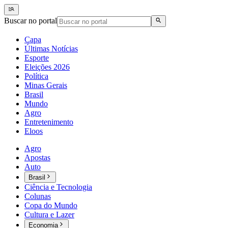
Buscar no portal
Capa
Últimas Notícias
Esporte
Eleições 2026
Política
Minas Gerais
Brasil
Mundo
Agro
Entretenimento
Eloos
Agro
Apostas
Auto
Brasil
Ciência e Tecnologia
Colunas
Copa do Mundo
Cultura e Lazer
Economia