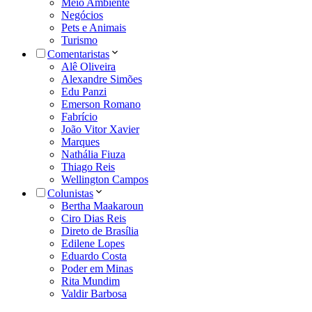
Meio Ambiente
Negócios
Pets e Animais
Turismo
Comentaristas
Alê Oliveira
Alexandre Simões
Edu Panzi
Emerson Romano
Fabrício
João Vitor Xavier
Marques
Nathália Fiuza
Thiago Reis
Wellington Campos
Colunistas
Bertha Maakaroun
Ciro Dias Reis
Direto de Brasília
Edilene Lopes
Eduardo Costa
Poder em Minas
Rita Mundim
Valdir Barbosa