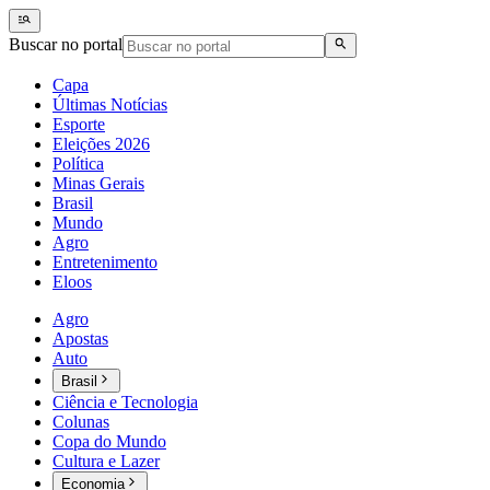
Buscar no portal
Capa
Últimas Notícias
Esporte
Eleições 2026
Política
Minas Gerais
Brasil
Mundo
Agro
Entretenimento
Eloos
Agro
Apostas
Auto
Brasil
Ciência e Tecnologia
Colunas
Copa do Mundo
Cultura e Lazer
Economia