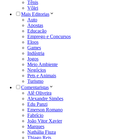
Tênis
Vôlei
Mais Editorias
Auto
Apostas
Educação
Emprego e Concursos
Eloos
Games
Indústria
Jogos
Meio Ambiente
Negócios
Pets e Animais
Turismo
Comentaristas
Alê Oliveira
Alexandre Simões
Edu Panzi
Emerson Romano
Fabrício
João Vitor Xavier
Marques
Nathália Fiuza
Thiago Reis