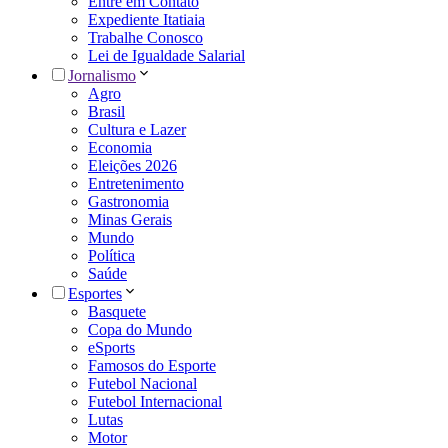
Entre em Contato
Expediente Itatiaia
Trabalhe Conosco
Lei de Igualdade Salarial
Jornalismo
Agro
Brasil
Cultura e Lazer
Economia
Eleições 2026
Entretenimento
Gastronomia
Minas Gerais
Mundo
Política
Saúde
Esportes
Basquete
Copa do Mundo
eSports
Famosos do Esporte
Futebol Nacional
Futebol Internacional
Lutas
Motor