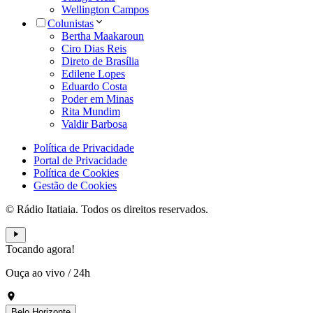
Wellington Campos
Colunistas
Bertha Maakaroun
Ciro Dias Reis
Direto de Brasília
Edilene Lopes
Eduardo Costa
Poder em Minas
Rita Mundim
Valdir Barbosa
Política de Privacidade
Portal de Privacidade
Política de Cookies
Gestão de Cookies
© Rádio Itatiaia. Todos os direitos reservados.
Tocando agora!
Ouça ao vivo
/
24h
Belo Horizonte