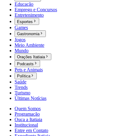
Educação
Emprego e Concursos
Entretenimento
Esportes
Games
Gastronomia
Jogos
Meio Ambiente
Mundo
Orações Itatiaia
Podcasts
Pets e Animais
Política
Saúde
Trends
Turismo
Últimas Notícias
Quem Somos
Programação
Ouça a Itatiaia
Institucional
Entre em Contato
Expediente Itatiaia