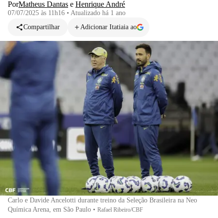
Por
Matheus Dantas
e
Henrique André
07/07/2025 às 11h16
•
Atualizado
há 1 ano
Compartilhar
Adicionar Itatiaia ao
Carlo e Davide Ancelotti durante treino da Seleção Brasileira na Neo
Química Arena, em São Paulo
•
Rafael Ribeiro/CBF