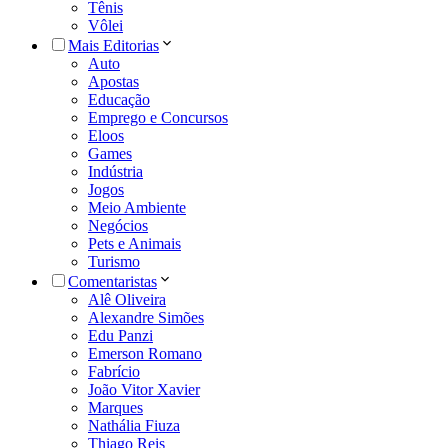
Tênis
Vôlei
Mais Editorias
Auto
Apostas
Educação
Emprego e Concursos
Eloos
Games
Indústria
Jogos
Meio Ambiente
Negócios
Pets e Animais
Turismo
Comentaristas
Alê Oliveira
Alexandre Simões
Edu Panzi
Emerson Romano
Fabrício
João Vitor Xavier
Marques
Nathália Fiuza
Thiago Reis