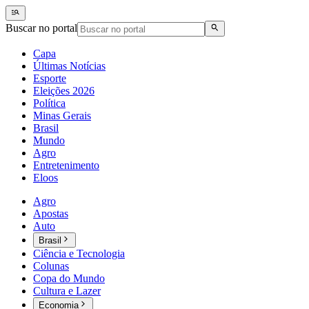
Buscar no portal
Capa
Últimas Notícias
Esporte
Eleições 2026
Política
Minas Gerais
Brasil
Mundo
Agro
Entretenimento
Eloos
Agro
Apostas
Auto
Brasil
Ciência e Tecnologia
Colunas
Copa do Mundo
Cultura e Lazer
Economia