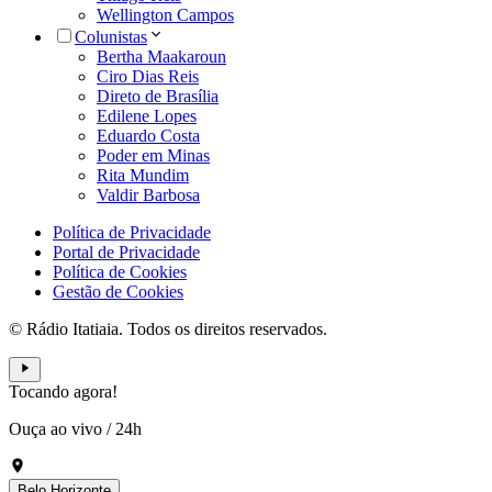
Wellington Campos
Colunistas
Bertha Maakaroun
Ciro Dias Reis
Direto de Brasília
Edilene Lopes
Eduardo Costa
Poder em Minas
Rita Mundim
Valdir Barbosa
Política de Privacidade
Portal de Privacidade
Política de Cookies
Gestão de Cookies
© Rádio Itatiaia. Todos os direitos reservados.
Tocando agora!
Ouça ao vivo
/
24h
Belo Horizonte