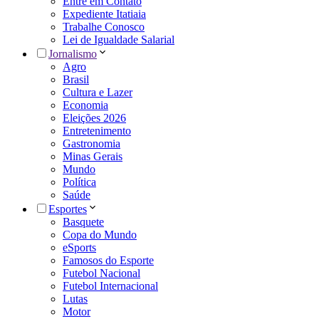
Entre em Contato
Expediente Itatiaia
Trabalhe Conosco
Lei de Igualdade Salarial
Jornalismo
Agro
Brasil
Cultura e Lazer
Economia
Eleições 2026
Entretenimento
Gastronomia
Minas Gerais
Mundo
Política
Saúde
Esportes
Basquete
Copa do Mundo
eSports
Famosos do Esporte
Futebol Nacional
Futebol Internacional
Lutas
Motor