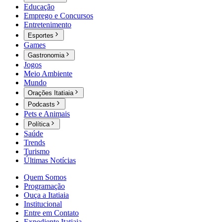
Educação
Emprego e Concursos
Entretenimento
Esportes
Games
Gastronomia
Jogos
Meio Ambiente
Mundo
Orações Itatiaia
Podcasts
Pets e Animais
Política
Saúde
Trends
Turismo
Últimas Notícias
Quem Somos
Programação
Ouça a Itatiaia
Institucional
Entre em Contato
Expediente Itatiaia