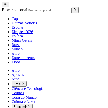
Buscar no portal
Capa
Últimas Notícias
Esporte
Eleições 2026
Política
Minas Gerais
Brasil
Mundo
Agro
Entretenimento
Eloos
Agro
Apostas
Auto
Brasil
Ciência e Tecnologia
Colunas
Copa do Mundo
Cultura e Lazer
Economia