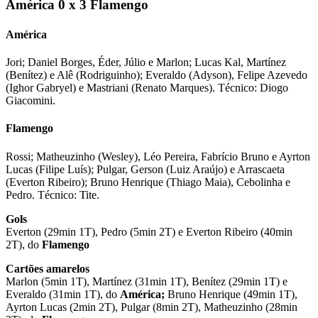
América 0 x 3 Flamengo
América
Jori; Daniel Borges, Éder, Júlio e Marlon; Lucas Kal, Martínez
(Benítez) e Alê (Rodriguinho); Everaldo (Adyson), Felipe Azevedo
(Ighor Gabryel) e Mastriani (Renato Marques). Técnico: Diogo
Giacomini.
Flamengo
Rossi; Matheuzinho (Wesley), Léo Pereira, Fabrício Bruno e Ayrton
Lucas (Filipe Luís); Pulgar, Gerson (Luiz Araújo) e Arrascaeta
(Everton Ribeiro); Bruno Henrique (Thiago Maia), Cebolinha e
Pedro. Técnico: Tite.
Gols
Everton (29min 1T), Pedro (5min 2T) e Everton Ribeiro (40min
2T), do
Flamengo
Cartões amarelos
Marlon (5min 1T), Martínez (31min 1T), Benítez (29min 1T) e
Everaldo (31min 1T), do
América;
Bruno Henrique (49min 1T),
Ayrton Lucas (2min 2T), Pulgar (8min 2T), Matheuzinho (28min