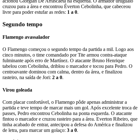
acionou Giorgian De Arrascaeta na esquerda. O armador uruguaio
cruzou para a área e encontrou Éverton Cebolinha, que cabeceou
livre para poder estufar as redes:
1 a 0
.
Segundo tempo
Flamengo avassalador
O Flamengo começou o segundo tempo da partida a mil. Logo aos
cinco minutos, o time comandado por Tite armou contra-ataque
fulminante após erro de Martínez. O atacante Bruno Henrique
tabelou com Cebolinha, driblou o marcador e tocou para Pedro. O
centroavante dominou com calma, dentro da área, e finalizou
rasteiro, na saída de Jori:
2 a 0
.
Virou goleada
Com placar confortável, o Flamengo pôde apenas administrar a
partida e teve tempo de marcar mais um gol. Após excelente troca de
passes, Pedro encontrou Cebolinha na ponta esquerda. O atacante
fintou o marcador e cruzou rasteiro para a área. Everton Ribeiro, que
tinha acabado de entrar, antecipou a defesa do América e finalizou
de letra, para marcar um golaço:
3 a 0
.