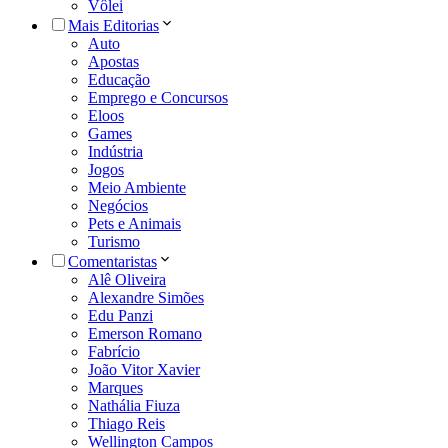
Vôlei
Mais Editorias
Auto
Apostas
Educação
Emprego e Concursos
Eloos
Games
Indústria
Jogos
Meio Ambiente
Negócios
Pets e Animais
Turismo
Comentaristas
Alê Oliveira
Alexandre Simões
Edu Panzi
Emerson Romano
Fabrício
João Vitor Xavier
Marques
Nathália Fiuza
Thiago Reis
Wellington Campos