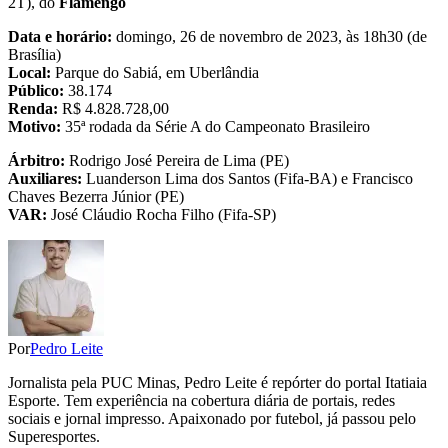
2T), do
Flamengo
Data e horário:
domingo, 26 de novembro de 2023, às 18h30 (de
Brasília)
Local:
Parque do Sabiá, em Uberlândia
Público:
38.174
Renda:
R$ 4.828.728,00
Motivo:
35ª rodada da Série A do Campeonato Brasileiro
Árbitro:
Rodrigo José Pereira de Lima (PE)
Auxiliares:
Luanderson Lima dos Santos (Fifa-BA) e Francisco
Chaves Bezerra Júnior (PE)
VAR:
José Cláudio Rocha Filho (Fifa-SP)
Por
Pedro Leite
Jornalista pela PUC Minas, Pedro Leite é repórter do portal Itatiaia
Esporte. Tem experiência na cobertura diária de portais, redes
sociais e jornal impresso. Apaixonado por futebol, já passou pelo
Superesportes.