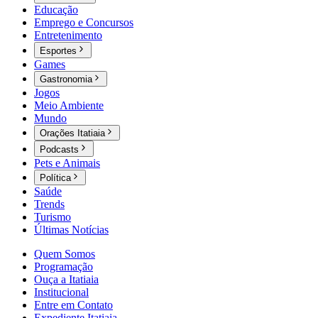
Educação
Emprego e Concursos
Entretenimento
Esportes
Games
Gastronomia
Jogos
Meio Ambiente
Mundo
Orações Itatiaia
Podcasts
Pets e Animais
Política
Saúde
Trends
Turismo
Últimas Notícias
Quem Somos
Programação
Ouça a Itatiaia
Institucional
Entre em Contato
Expediente Itatiaia