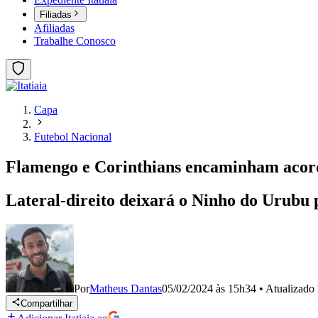
Filiadas
Afiliadas
Trabalhe Conosco
Capa
Futebol Nacional
Flamengo e Corinthians encaminham acord
Lateral-direito deixará o Ninho do Urubu 
Por
Matheus Dantas
05/02/2024 às 15h34
•
Atualizado
Compartilhar