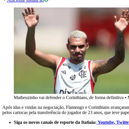
Adicionar Itatiaia ao
Matheuzinho vai defender o Corinthians, de forma definitiva
•
Após idas e vindas na negociação, Flamengo e Corinthians avançaram e
pelos cariocas pela transferência do jogador de 23 anos, que teve papel
Siga os novos canais de esporte da Itatiaia:
Youtube
,
Twitte