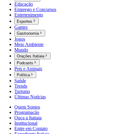
Educação
Emprego e Concursos
Entretenimento
Esportes
Games
Gastronomia
Jogos
Meio Ambiente
Mundo
Orações Itatiaia
Podcasts
Pets e Animais
Política
Saúde
Trends
Turismo
Últimas Notícias
Quem Somos
Programação
Ouça a Itatiaia
Institucional
Entre em Contato
Expediente Itatiaia