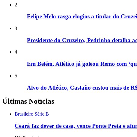
2
Felipe Melo rasga elogios a titular do Cruz
3
Presidente do Cruzeiro, Pedrinho detalha ac
4
Em Belém, Atlético já goleou Remo com ‘qu
5
Alvo do Atlético, Castaño custou mais de R$
Últimas Notícias
Brasileiro Série B
Ceará faz dever de casa, vence Ponte Preta e afu