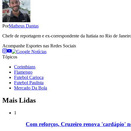
Por
Matheus Dantas
Chefe de reportagem e ex-correspondente da Itatiaia no Rio de Janeiro
Acompanhe
Esportes
nas Redes Sociais
Tópicos
Corinthians
Flamengo
Futebol Carioca
Futebol Paulista
Mercado Da Bola
Mais Lidas
1
Com reforços, Cruzeiro renova 'cardápio' 