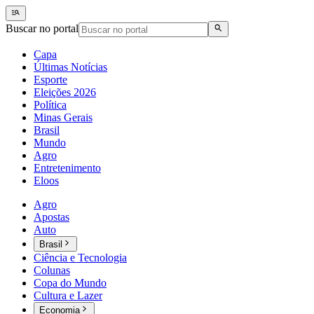
Buscar no portal
Capa
Últimas Notícias
Esporte
Eleições 2026
Política
Minas Gerais
Brasil
Mundo
Agro
Entretenimento
Eloos
Agro
Apostas
Auto
Brasil
Ciência e Tecnologia
Colunas
Copa do Mundo
Cultura e Lazer
Economia