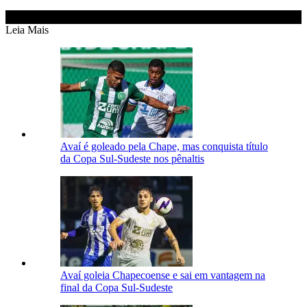
Leia Mais
Avaí é goleado pela Chape, mas conquista título
da Copa Sul-Sudeste nos pênaltis
Avaí goleia Chapecoense e sai em vantagem na
final da Copa Sul-Sudeste