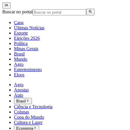
Buscar no portal
Capa
Últimas Notícias
Esporte
Eleições 2026
Política
Minas Gerais
Brasil
Mundo
Agro
Entretenimento
Eloos
Agro
Apostas
Auto
Brasil
Ciência e Tecnologia
Colunas
Copa do Mundo
Cultura e Lazer
Economia