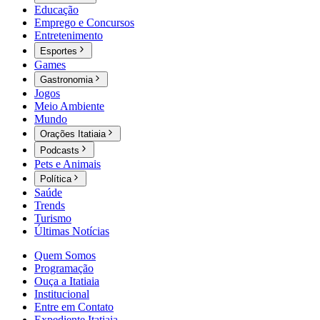
Educação
Emprego e Concursos
Entretenimento
Esportes
Games
Gastronomia
Jogos
Meio Ambiente
Mundo
Orações Itatiaia
Podcasts
Pets e Animais
Política
Saúde
Trends
Turismo
Últimas Notícias
Quem Somos
Programação
Ouça a Itatiaia
Institucional
Entre em Contato
Expediente Itatiaia