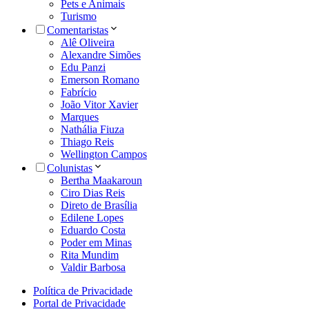
Pets e Animais
Turismo
Comentaristas
Alê Oliveira
Alexandre Simões
Edu Panzi
Emerson Romano
Fabrício
João Vitor Xavier
Marques
Nathália Fiuza
Thiago Reis
Wellington Campos
Colunistas
Bertha Maakaroun
Ciro Dias Reis
Direto de Brasília
Edilene Lopes
Eduardo Costa
Poder em Minas
Rita Mundim
Valdir Barbosa
Política de Privacidade
Portal de Privacidade