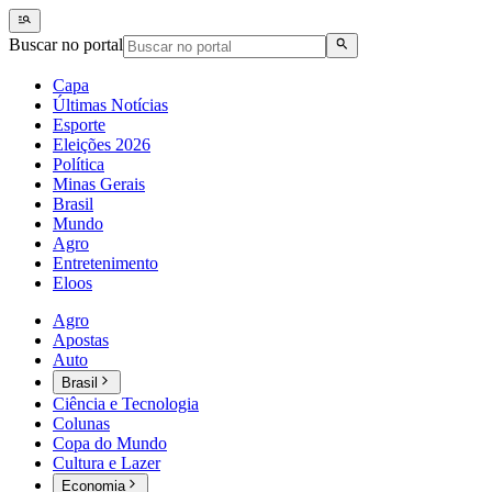
Buscar no portal
Capa
Últimas Notícias
Esporte
Eleições 2026
Política
Minas Gerais
Brasil
Mundo
Agro
Entretenimento
Eloos
Agro
Apostas
Auto
Brasil
Ciência e Tecnologia
Colunas
Copa do Mundo
Cultura e Lazer
Economia