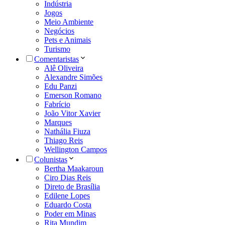
Indústria
Jogos
Meio Ambiente
Negócios
Pets e Animais
Turismo
Comentaristas
Alê Oliveira
Alexandre Simões
Edu Panzi
Emerson Romano
Fabrício
João Vitor Xavier
Marques
Nathália Fiuza
Thiago Reis
Wellington Campos
Colunistas
Bertha Maakaroun
Ciro Dias Reis
Direto de Brasília
Edilene Lopes
Eduardo Costa
Poder em Minas
Rita Mundim