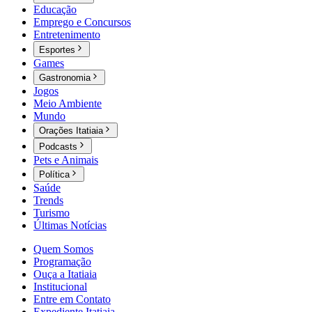
Educação
Emprego e Concursos
Entretenimento
Esportes
Games
Gastronomia
Jogos
Meio Ambiente
Mundo
Orações Itatiaia
Podcasts
Pets e Animais
Política
Saúde
Trends
Turismo
Últimas Notícias
Quem Somos
Programação
Ouça a Itatiaia
Institucional
Entre em Contato
Expediente Itatiaia