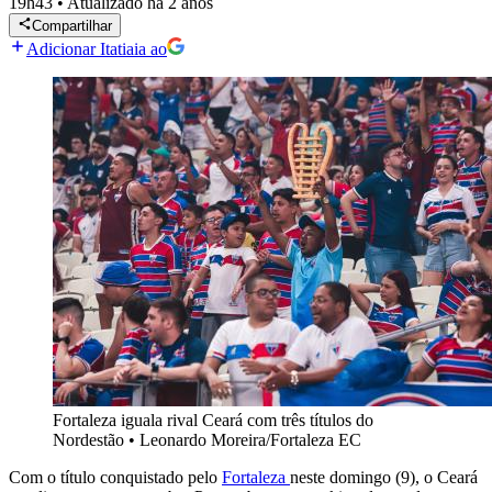
19h43
•
Atualizado
há 2 anos
Compartilhar
Adicionar Itatiaia ao
Fortaleza iguala rival Ceará com três títulos do
Nordestão
•
Leonardo Moreira/Fortaleza EC
Com o título conquistado pelo
Fortaleza
neste domingo (9), o Ceará