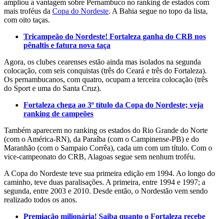
ampliou a vantagem sobre Pernambuco no ranking de estados com
mais troféus da
Copa do Nordeste
. A Bahia segue no topo da lista,
com oito taças.
Tricampeão do Nordeste! Fortaleza ganha do CRB nos
pênaltis e fatura nova taça
Agora, os clubes cearenses estão ainda mas isolados na segunda
colocação, com seis conquistas (três do Ceará e três do Fortaleza).
Os pernambucanos, com quatro, ocupam a terceira colocação (três
do Sport e uma do Santa Cruz).
Fortaleza chega ao 3º título da Copa do Nordeste; veja
ranking de campeões
Também aparecem no ranking os estados do Rio Grande do Norte
(com o América-RN), da Paraíba (com o Campinense-PB) e do
Maranhão (com o Sampaio Corrêa), cada um com um título. Com o
vice-campeonato do CRB, Alagoas segue sem nenhum troféu.
A Copa do Nordeste teve sua primeira edição em 1994. Ao longo do
caminho, teve duas paralisações. A primeira, entre 1994 e 1997; a
segunda, entre 2003 e 2010. Desde então, o Nordestão vem sendo
realizado todos os anos.
Premiação milionária! Saiba quanto o Fortaleza recebe