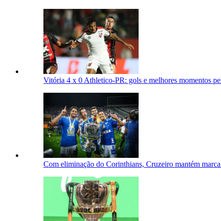
Vitória 4 x 0 Athletico-PR: gols e melhores momentos pe
Com eliminação do Corinthians, Cruzeiro mantém marca ú