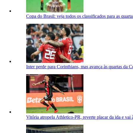
Copa do Brasil: veja todos os classificados para as quarta
Inter perde para Corinthians, mas avança às quartas da C
Vitória atropela Athletico-PR, reverte placar da ida e vai