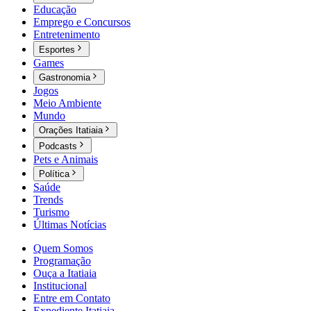
Educação
Emprego e Concursos
Entretenimento
Esportes
Games
Gastronomia
Jogos
Meio Ambiente
Mundo
Orações Itatiaia
Podcasts
Pets e Animais
Política
Saúde
Trends
Turismo
Últimas Notícias
Quem Somos
Programação
Ouça a Itatiaia
Institucional
Entre em Contato
Expediente Itatiaia