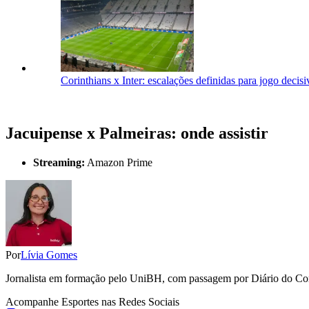
Corinthians x Inter: escalações definidas para jogo decis
Jacuipense x Palmeiras: onde assistir
Streaming:
Amazon Prime
Por
Lívia Gomes
Jornalista em formação pelo UniBH, com passagem por Diário do Comé
Acompanhe
Esportes
nas Redes Sociais