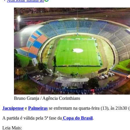
Adicionar Itatiaia ao
Bruno Granja / Agência Corinthians
Jacuipense
e
Palmeiras
s
e enfrentam na quarta-feira (13), às 21h30 (
A partida é válida pela 5ª fase da
Copa do Brasil
.
Leia Mais: