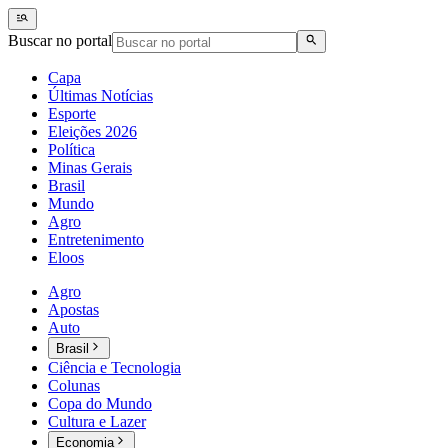
Buscar no portal
Capa
Últimas Notícias
Esporte
Eleições 2026
Política
Minas Gerais
Brasil
Mundo
Agro
Entretenimento
Eloos
Agro
Apostas
Auto
Brasil
Ciência e Tecnologia
Colunas
Copa do Mundo
Cultura e Lazer
Economia