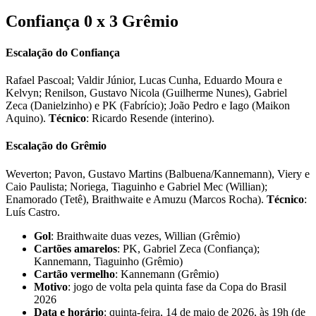
Confiança 0 x 3 Grêmio
Escalação do Confiança
Rafael Pascoal; Valdir Júnior, Lucas Cunha, Eduardo Moura e
Kelvyn; Renilson, Gustavo Nicola (Guilherme Nunes), Gabriel
Zeca (Danielzinho) e PK (Fabrício); João Pedro e Iago (Maikon
Aquino).
Técnico
: Ricardo Resende (interino).
Escalação do Grêmio
Weverton; Pavon, Gustavo Martins (Balbuena/Kannemann), Viery e
Caio Paulista; Noriega, Tiaguinho e Gabriel Mec (Willian);
Enamorado (Tetê), Braithwaite e Amuzu (Marcos Rocha).
Técnico
:
Luís Castro.
Gol
: Braithwaite duas vezes, Willian (Grêmio)
Cartões amarelos
: PK, Gabriel Zeca (Confiança);
Kannemann, Tiaguinho (Grêmio)
Cartão vermelho
: Kannemann (Grêmio)
Motivo
: jogo de volta pela quinta fase da Copa do Brasil
2026
Data e horário
: quinta-feira, 14 de maio de 2026, às 19h (de