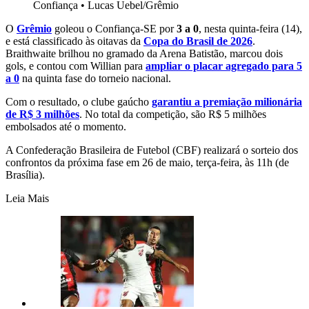
Confiança
•
Lucas Uebel/Grêmio
O
Grêmio
goleou o Confiança-SE por
3 a 0
, nesta
quinta-feira (14),
e está classificado às oitavas da
Copa do Brasil de 2026
.
Braithwaite brilhou no gramado da
Arena Batistão, marcou dois
gols, e contou com Willian para
ampliar o placar agregado para 5
a 0
na quinta fase do torneio nacional.
Com o resultado,
o clube gaúcho
garantiu a premiação milionária
de R$ 3 milhões
. No total da competição, são R$ 5 milhões
embolsados até o momento.
A Confederação Brasileira de Futebol (CBF) realizará o sorteio dos
confrontos da próxima fase em 26 de maio, terça-feira, às 11h (de
Brasília).
Leia Mais