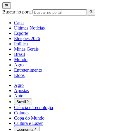
Buscar no portal
Capa
Últimas Notícias
Esporte
Eleições 2026
Política
Minas Gerais
Brasil
Mundo
Agro
Entretenimento
Eloos
Agro
Apostas
Auto
Brasil
Ciência e Tecnologia
Colunas
Copa do Mundo
Cultura e Lazer
Economia