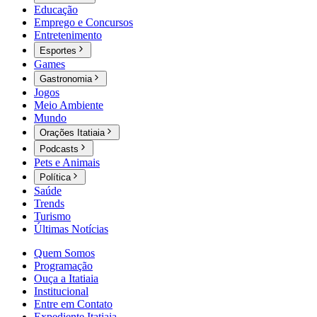
Educação
Emprego e Concursos
Entretenimento
Esportes
Games
Gastronomia
Jogos
Meio Ambiente
Mundo
Orações Itatiaia
Podcasts
Pets e Animais
Política
Saúde
Trends
Turismo
Últimas Notícias
Quem Somos
Programação
Ouça a Itatiaia
Institucional
Entre em Contato
Expediente Itatiaia