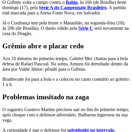
O Grêmio volta a campo contra o
Bahia
, às 16h (de Brasília) deste
domingo (17), pela
Série A do Campeonato Brasileiro
. A partida
está marcada para a Arena Fonte Nova, em Salvador.
Já o Confiança tem pela frente o Maranhão, na segunda-feira (18),
às 20h (de Brasília). O duelo válido pela
Série C
será novamente na
casa do Dragão.
Grêmio abre o placar cedo
Aos 10 minutos do primeiro tempo, Gabriel Mec chutou para a bela
defesa de Rafael Pascoal. Na sobra, Amuzu foi derrubado dentro da
área por Valdir Júnior: pênalti para o Grêmio.
Braithwaite foi para a bola e a colocou no canto contrário ao goleiro:
1 a 0.
Problemas inusitado na zaga
O zagueiro Gustavo Martins precisou sair no fim do primeiro tempo,
após choque com o defensor adversário. Balbuena ingressou na sua
vaga.
A curiosidade é que o defensor foi
substituído no intervalo.