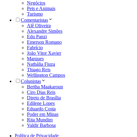
Negócios
Pets e Animais
Turismo
Comentaristas
Alê Oliveira
Alexandre Simões
Edu Panzi
Emerson Romano
Fabrício
João Vitor Xavier
Marques
Nathália Fiuza
Thiago Reis
Wellington Campos
Colunistas
Bertha Maakaroun
Ciro Dias Reis
Direto de Brasília
Edilene Lopes
Eduardo Costa
Poder em Minas
Rita Mundim
Valdir Barbosa
Política de Privacidade