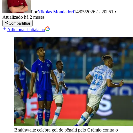
Por
Nikolas Mondadori
14/05/2026 às 20h51
•
Atualizado
há 2 meses
Compartilhar
Adicionar Itatiaia ao
Braithwaite celebra gol de pênalti pelo Grêmio contra o