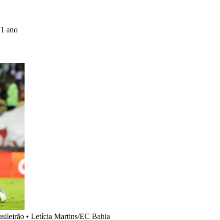
 1 ano
sileirão
•
Letícia Martins/EC Bahia