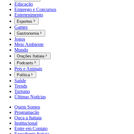
Educação
Emprego e Concursos
Entretenimento
Esportes
Games
Gastronomia
Jogos
Meio Ambiente
Mundo
Orações Itatiaia
Podcasts
Pets e Animais
Política
Saúde
Trends
Turismo
Últimas Notícias
Quem Somos
Programação
Ouça a Itatiaia
Institucional
Entre em Contato
Expediente Itatiaia