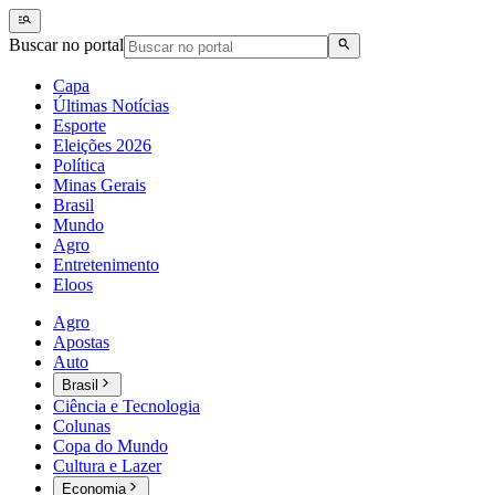
Buscar no portal
Capa
Últimas Notícias
Esporte
Eleições 2026
Política
Minas Gerais
Brasil
Mundo
Agro
Entretenimento
Eloos
Agro
Apostas
Auto
Brasil
Ciência e Tecnologia
Colunas
Copa do Mundo
Cultura e Lazer
Economia