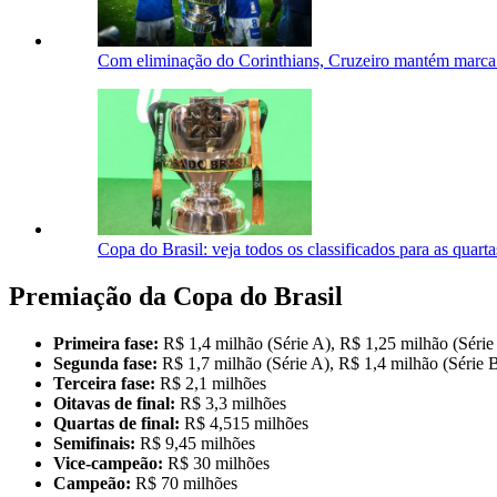
Com eliminação do Corinthians, Cruzeiro mantém marca ú
Copa do Brasil: veja todos os classificados para as quarta
Premiação da Copa do Brasil
Primeira fase:
R$ 1,4 milhão (Série A), R$ 1,25 milhão (Série
Segunda fase:
R$ 1,7 milhão (Série A), R$ 1,4 milhão (Série 
Terceira fase:
R$ 2,1 milhões
Oitavas de final:
R$ 3,3 milhões
Quartas de final:
R$ 4,515 milhões
Semifinais:
R$ 9,45 milhões
Vice-campeão:
R$ 30 milhões
Campeão:
R$ 70 milhões