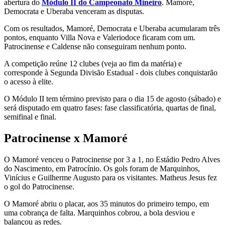
abertura do
Módulo II do Campeonato Mineiro
. Mamoré,
Democrata e Uberaba venceram as disputas.
Com os resultados, Mamoré, Democrata e Uberaba acumularam três
pontos, enquanto Villa Nova e Valeriodoce ficaram com um.
Patrocinense e Caldense não conseguiram nenhum ponto.
A competição reúne 12 clubes (veja ao fim da matéria) e
corresponde à Segunda Divisão Estadual - dois clubes conquistarão
o acesso à elite.
O Módulo II tem término previsto para o dia 15 de agosto (sábado) e
será disputado em quatro fases: fase classificatória, quartas de final,
semifinal e final.
Patrocinense x Mamoré
O Mamoré venceu o Patrocinense por 3 a 1, no Estádio Pedro Alves
do Nascimento, em Patrocínio. Os gols foram de Marquinhos,
Vinícius e Guilherme Augusto para os visitantes. Matheus Jesus fez
o gol do Patrocinense.
O Mamoré abriu o placar, aos 35 minutos do primeiro tempo, em
uma cobrança de falta. Marquinhos cobrou, a bola desviou e
balançou as redes.