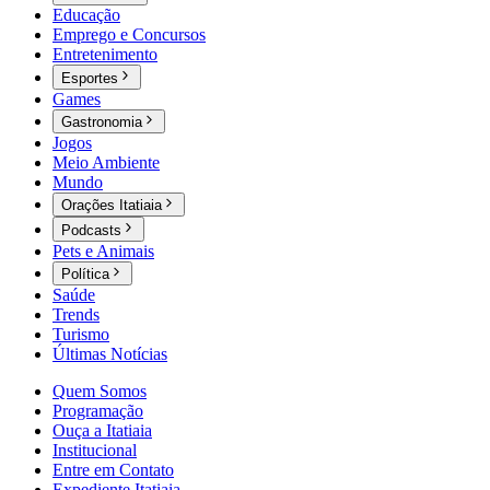
Educação
Emprego e Concursos
Entretenimento
Esportes
Games
Gastronomia
Jogos
Meio Ambiente
Mundo
Orações Itatiaia
Podcasts
Pets e Animais
Política
Saúde
Trends
Turismo
Últimas Notícias
Quem Somos
Programação
Ouça a Itatiaia
Institucional
Entre em Contato
Expediente Itatiaia