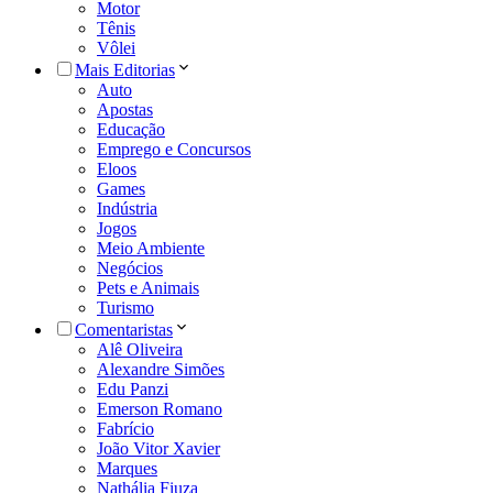
Motor
Tênis
Vôlei
Mais Editorias
Auto
Apostas
Educação
Emprego e Concursos
Eloos
Games
Indústria
Jogos
Meio Ambiente
Negócios
Pets e Animais
Turismo
Comentaristas
Alê Oliveira
Alexandre Simões
Edu Panzi
Emerson Romano
Fabrício
João Vitor Xavier
Marques
Nathália Fiuza