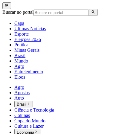
Buscar no portal
Capa
Últimas Notícias
Esporte
Eleições 2026
Política
Minas Gerais
Brasil
Mundo
Agro
Entretenimento
Eloos
Agro
Apostas
Auto
Brasil
Ciência e Tecnologia
Colunas
Copa do Mundo
Cultura e Lazer
Economia