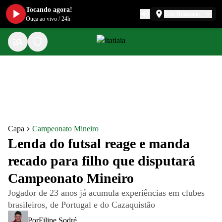
Tocando agora!
Belo Horizonte
Ouça ao vivo
/
24h
Capa
Campeonato Mineiro
Lenda do futsal reage e manda
recado para filho que disputará
Campeonato Mineiro
Jogador de 23 anos já acumula experiências em clubes
brasileiros, de Portugal e do Cazaquistão
Por
Filipe Sodré