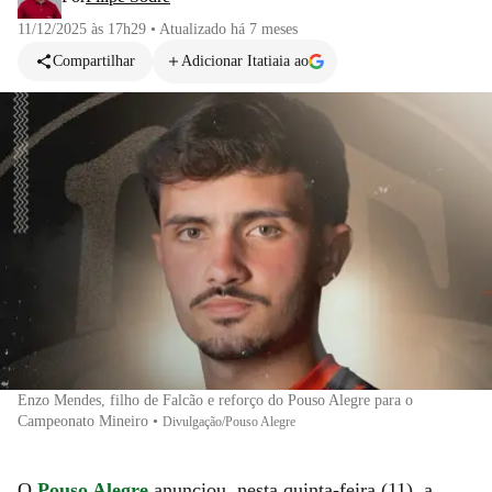
11/12/2025 às 17h29
•
Atualizado
há 7 meses
Compartilhar
Adicionar Itatiaia ao
Enzo Mendes, filho de Falcão e reforço do Pouso Alegre para o
Campeonato Mineiro
•
Divulgação/Pouso Alegre
O
Pouso Alegre
anunciou, nesta quinta-feira (11), a