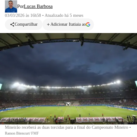
Por
Lucas Barbosa
03/03/2026 às 16h58
•
Atualizado
há 5 meses
Compartilhar
Adicionar Itatiaia ao
Mineirão receberá as duas torcidas para a final do Campeonato Mineiro
•
Ramon Bitencurt/ FMF