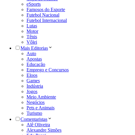
eSports
Famosos do Esporte
Futebol Nacional
Futebol Internacional
Lutas
Motor
Tênis
Vôlei
Mais Editorias
Auto
Apostas
Educação
Emprego e Concursos
Eloos
Games
Indústria
Jogos
Meio Ambiente
Negócios
Pets e Animais
Turismo
Comentaristas
Alê Oliveira
Alexandre Simões