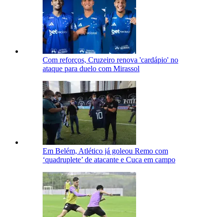
Com reforços, Cruzeiro renova 'cardápio' no
ataque para duelo com Mirassol
Em Belém, Atlético já goleou Remo com
‘quadruplete’ de atacante e Cuca em campo