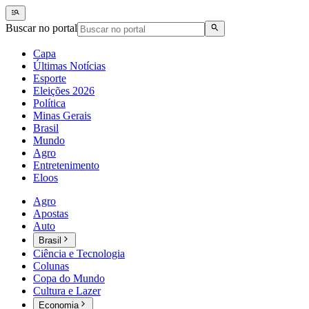
Buscar no portal
Capa
Últimas Notícias
Esporte
Eleições 2026
Política
Minas Gerais
Brasil
Mundo
Agro
Entretenimento
Eloos
Agro
Apostas
Auto
Brasil
Ciência e Tecnologia
Colunas
Copa do Mundo
Cultura e Lazer
Economia