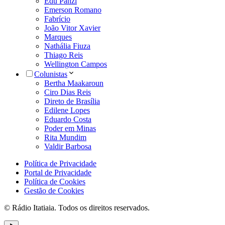
Edu Panzi
Emerson Romano
Fabrício
João Vitor Xavier
Marques
Nathália Fiuza
Thiago Reis
Wellington Campos
Colunistas
Bertha Maakaroun
Ciro Dias Reis
Direto de Brasília
Edilene Lopes
Eduardo Costa
Poder em Minas
Rita Mundim
Valdir Barbosa
Política de Privacidade
Portal de Privacidade
Política de Cookies
Gestão de Cookies
© Rádio Itatiaia. Todos os direitos reservados.