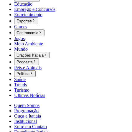
Educação
Emprego e Concursos
Entretenimento
Esportes
Games
Gastronomia
Jogos
Meio Ambiente
Mundo
Orações Itatiaia
Podcasts
Pets e Animais
Política
Saúde
Trends
Turismo
Últimas Notícias
Quem Somos
Programação
Ouça a Itatiaia
Institucional
Entre em Contato
Expediente Itatiaia