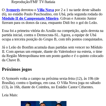
Reprodução/FMF TV/Itatiaia
O
Aymorés
derrotou o
Villa Nova
por 2 a 1 na tarde deste sábado
(6), no estádio Paulo Paschoalino, em Ubá, pela segunda rodada do
Módulo II do Campeonato Mineiro
. Gilvan e Antonio Junior
fizeram para os donos da casa, enquanto Didi fez o gol do Leão.
Essa foi a primeira vitória do Azulão na competição, após derrota na
partida inicial, contra o Democrata-SL. Agora, a equipe de Ubá
ocupa a terceira posição do Grupo B, com três pontos conquistados.
Já o Leão do Bonfim acumula duas partidas sem vencer no Módulo
II. Com apenas um empate, diante do Valeriodoce na estreia, o time
da Região Metropolitana tem um ponto ganho e é o quinto colocado
da Chave B.
Próximos jogos
O Aymorés volta a campo na próxima sexta-feira (12), às 19h (de
Brasília), contra o Ipatinga, em casa. O Villa Nova joga no sábado
(13), às 16h, diante do Coimbra, no Estádio Castor Cifuentes.
Leia Mais: