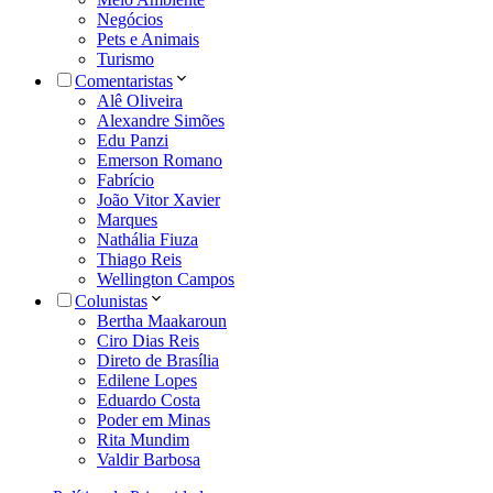
Negócios
Pets e Animais
Turismo
Comentaristas
Alê Oliveira
Alexandre Simões
Edu Panzi
Emerson Romano
Fabrício
João Vitor Xavier
Marques
Nathália Fiuza
Thiago Reis
Wellington Campos
Colunistas
Bertha Maakaroun
Ciro Dias Reis
Direto de Brasília
Edilene Lopes
Eduardo Costa
Poder em Minas
Rita Mundim
Valdir Barbosa