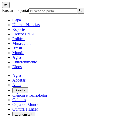
Buscar no portal
Capa
Últimas Notícias
Esporte
Eleições 2026
Política
Minas Gerais
Brasil
Mundo
Agro
Entretenimento
Eloos
Agro
Apostas
Auto
Brasil
Ciência e Tecnologia
Colunas
Copa do Mundo
Cultura e Lazer
Economia