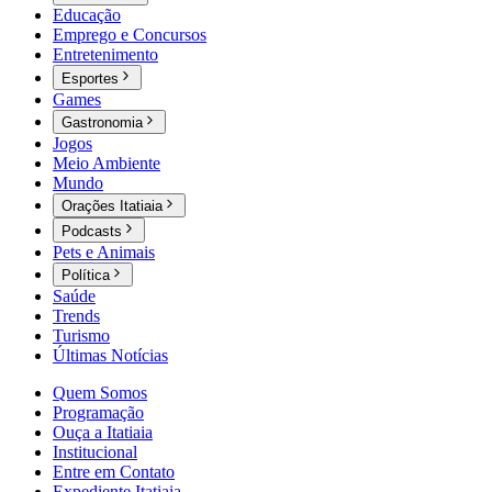
Educação
Emprego e Concursos
Entretenimento
Esportes
Games
Gastronomia
Jogos
Meio Ambiente
Mundo
Orações Itatiaia
Podcasts
Pets e Animais
Política
Saúde
Trends
Turismo
Últimas Notícias
Quem Somos
Programação
Ouça a Itatiaia
Institucional
Entre em Contato
Expediente Itatiaia