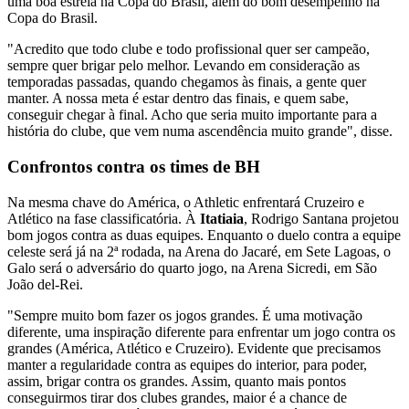
uma boa estreia na Copa do Brasil, além do bom desempenho na
Copa do Brasil.
"Acredito que todo clube e todo profissional quer ser campeão,
sempre quer brigar pelo melhor. Levando em consideração as
temporadas passadas, quando chegamos às finais, a gente quer
manter. A nossa meta é estar dentro das finais, e quem sabe,
conseguir chegar à final. Acho que seria muito importante para a
história do clube, que vem numa ascendência muito grande", disse.
Confrontos contra os times de BH
Na mesma chave do América, o Athletic enfrentará Cruzeiro e
Atlético na fase classificatória. À
Itatiaia
, Rodrigo Santana projetou
bom jogos contra as duas equipes. Enquanto o duelo contra a equipe
celeste será já na 2ª rodada, na Arena do Jacaré, em Sete Lagoas, o
Galo será o adversário do quarto jogo, na Arena Sicredi, em São
João del-Rei.
"Sempre muito bom fazer os jogos grandes. É uma motivação
diferente, uma inspiração diferente para enfrentar um jogo contra os
grandes (América, Atlético e Cruzeiro). Evidente que precisamos
manter a regularidade contra as equipes do interior, para poder,
assim, brigar contra os grandes. Assim, quanto mais pontos
conseguirmos tirar dos clubes grandes, maior é a chance de