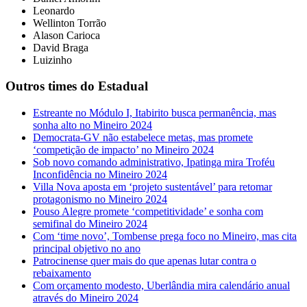
⁠Leonardo
⁠Wellinton Torrão
⁠Alason Carioca
⁠David Braga
Luizinho
Outros times do Estadual
Estreante no Módulo I, Itabirito busca permanência, mas
sonha alto no Mineiro 2024
Democrata-GV não estabelece metas, mas promete
‘competição de impacto’ no Mineiro 2024
Sob novo comando administrativo, Ipatinga mira Troféu
Inconfidência no Mineiro 2024
Villa Nova aposta em ‘projeto sustentável’ para retomar
protagonismo no Mineiro 2024
Pouso Alegre promete ‘competitividade’ e sonha com
semifinal do Mineiro 2024
Com ‘time novo’, Tombense prega foco no Mineiro, mas cita
principal objetivo no ano
Patrocinense quer mais do que apenas lutar contra o
rebaixamento
Com orçamento modesto, Uberlândia mira calendário anual
através do Mineiro 2024