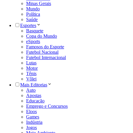
Minas Gerais
Mundo
Política
Saúde
Esportes
Basquete
Copa do Mundo
eSports
Famosos do Esporte
Futebol Nacional
Futebol Internacional
Lutas
Motor
Tênis
Vôlei
Mais Editorias
Auto
Apostas
Educação
Emprego e Concursos
Eloos
Games
Indústria
Jogos
Meio Ambiente