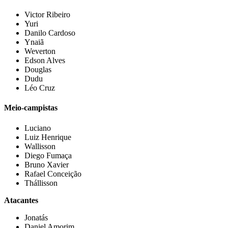
⁠Victor Ribeiro
Yuri
Danilo Cardoso
Ynaiã
⁠Weverton
⁠Edson Alves
⁠Douglas
⁠Dudu
Léo Cruz
Meio-campistas
Luciano
⁠Luiz Henrique
Wallisson
Diego Fumaça
Bruno Xavier
Rafael Conceição
⁠Thállisson
Atacantes
Jonatás
⁠Daniel Amorim