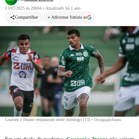
13/07/2025 às 20h04
•
Atualizado
há 1 ano
Compartilhar
Adicionar Itatiaia ao
Guarani e Ituano empataram neste domingo (13)
•
Divulgação/Ituano
Em um duelo de paulistas,
Guarani
e
Ituano
não saíram