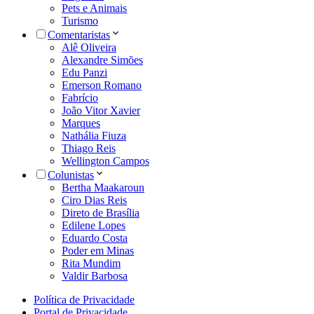
Pets e Animais
Turismo
Comentaristas
Alê Oliveira
Alexandre Simões
Edu Panzi
Emerson Romano
Fabrício
João Vitor Xavier
Marques
Nathália Fiuza
Thiago Reis
Wellington Campos
Colunistas
Bertha Maakaroun
Ciro Dias Reis
Direto de Brasília
Edilene Lopes
Eduardo Costa
Poder em Minas
Rita Mundim
Valdir Barbosa
Política de Privacidade
Portal de Privacidade