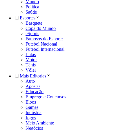
Mundo
Política
Saúde
Esportes
Basquete
Copa do Mundo
eSports
Famosos do Esporte
Futebol Nacional
Futebol Internacional
Lutas
Motor
Tênis
Vôlei
Mais Editorias
Auto
Apostas
Educação
Emprego e Concursos
Eloos
Games
Indústria
Jogos
Meio Ambiente
Negócios