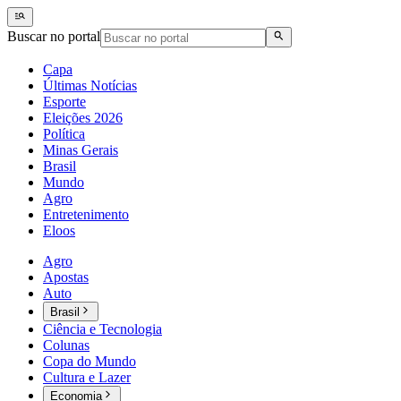
Buscar no portal
Capa
Últimas Notícias
Esporte
Eleições 2026
Política
Minas Gerais
Brasil
Mundo
Agro
Entretenimento
Eloos
Agro
Apostas
Auto
Brasil
Ciência e Tecnologia
Colunas
Copa do Mundo
Cultura e Lazer
Economia