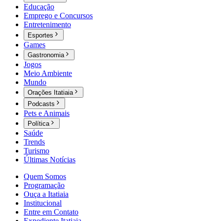
Educação
Emprego e Concursos
Entretenimento
Esportes
Games
Gastronomia
Jogos
Meio Ambiente
Mundo
Orações Itatiaia
Podcasts
Pets e Animais
Política
Saúde
Trends
Turismo
Últimas Notícias
Quem Somos
Programação
Ouça a Itatiaia
Institucional
Entre em Contato
Expediente Itatiaia