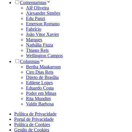
Comentaristas
Alê Oliveira
Alexandre Simões
Edu Panzi
Emerson Romano
Fabrício
João Vitor Xavier
Marques
Nathália Fiuza
Thiago Reis
Wellington Campos
Colunistas
Bertha Maakaroun
Ciro Dias Reis
Direto de Brasília
Edilene Lopes
Eduardo Costa
Poder em Minas
Rita Mundim
Valdir Barbosa
Política de Privacidade
Portal de Privacidade
Política de Cookies
Gestão de Cookies