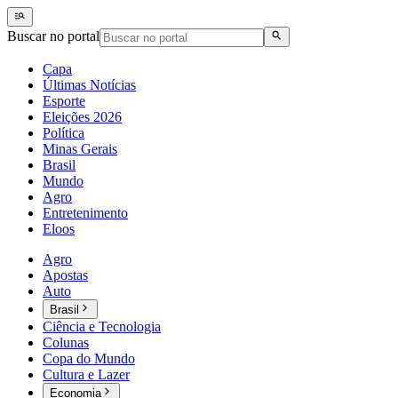
Buscar no portal
Capa
Últimas Notícias
Esporte
Eleições 2026
Política
Minas Gerais
Brasil
Mundo
Agro
Entretenimento
Eloos
Agro
Apostas
Auto
Brasil
Ciência e Tecnologia
Colunas
Copa do Mundo
Cultura e Lazer
Economia