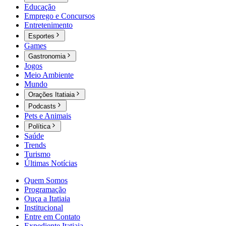
Educação
Emprego e Concursos
Entretenimento
Esportes
Games
Gastronomia
Jogos
Meio Ambiente
Mundo
Orações Itatiaia
Podcasts
Pets e Animais
Política
Saúde
Trends
Turismo
Últimas Notícias
Quem Somos
Programação
Ouça a Itatiaia
Institucional
Entre em Contato
Expediente Itatiaia