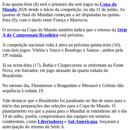
Esta quarta-feira (8) será o primeiro dia sem jogos na
Copa do
Mundo
2026 desde o início da competição, no dia 11 de junho. As
quartas de final do Mundial começam a ser disputadas na quinta-
feira (9), com o duelo entre França e Marrocos.
O recesso na Copa do Mundo também indica que o retorno da
Série
A do Campeonato Brasileiro
está próximo.
A competição nacional volta à ativa na próxima quinta-feira (16),
com dois jogos: Vitória x Vasco e Botafogo x Santos - ambos pela
19ª rodada.
Já na sexta-feira (17), Bahia e Chapecoense se enfrentam na Fonte
Nova, em Salvador, em jogo atrasado da quarta rodada do
Brasileirão.
No mesmo dia, Fluminense x Bragantino e Mirassol x Grêmio dão
sequência à rodada 19.
Vale destacar que o Brasileirão foi paralisado no fim de maio para o
início das preparações das seleções para a Copa do Mundo. O
planejamento era que a pausa para o Mundial se estendesse até o dia
19 de julho, porém, compromissos das equipes em torneios
continentais, como
Libertadores
e
Sul-Americana
, forçaram a
antecipação do retorno da Série A.