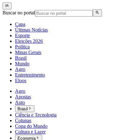
Buscar no portal
Capa
Últimas Notícias
Esporte
Eleições 2026
Política
Minas Gerais
Brasil
Mundo
Agro
Entretenimento
Eloos
Agro
Apostas
Auto
Brasil
Ciência e Tecnologia
Colunas
Copa do Mundo
Cultura e Lazer
Economia