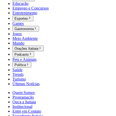
Educação
Emprego e Concursos
Entretenimento
Esportes
Games
Gastronomia
Jogos
Meio Ambiente
Mundo
Orações Itatiaia
Podcasts
Pets e Animais
Política
Saúde
Trends
Turismo
Últimas Notícias
Quem Somos
Programação
Ouça a Itatiaia
Institucional
Entre em Contato
Expediente Itatiaia