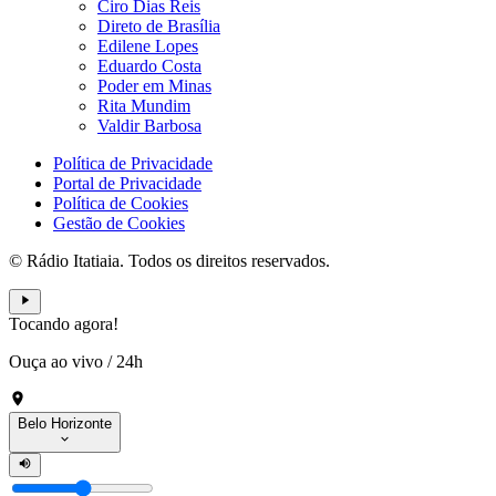
Ciro Dias Reis
Direto de Brasília
Edilene Lopes
Eduardo Costa
Poder em Minas
Rita Mundim
Valdir Barbosa
Política de Privacidade
Portal de Privacidade
Política de Cookies
Gestão de Cookies
© Rádio Itatiaia. Todos os direitos reservados.
Tocando agora!
Ouça ao vivo
/
24h
Belo Horizonte