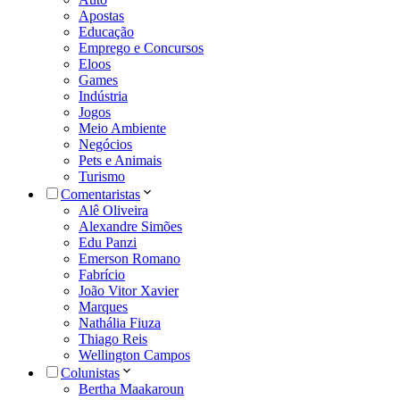
Apostas
Educação
Emprego e Concursos
Eloos
Games
Indústria
Jogos
Meio Ambiente
Negócios
Pets e Animais
Turismo
Comentaristas
Alê Oliveira
Alexandre Simões
Edu Panzi
Emerson Romano
Fabrício
João Vitor Xavier
Marques
Nathália Fiuza
Thiago Reis
Wellington Campos
Colunistas
Bertha Maakaroun