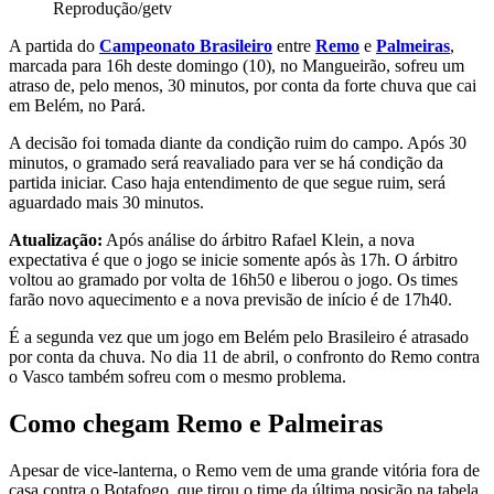
Reprodução/getv
A partida do
Campeonato Brasileiro
entre
Remo
e
Palmeiras
,
marcada para 16h deste domingo (10), no Mangueirão, sofreu um
atraso de, pelo menos, 30 minutos, por conta da forte chuva que cai
em Belém, no Pará.
A decisão foi tomada diante da condição ruim do campo. Após 30
minutos, o gramado será reavaliado para ver se há condição da
partida iniciar. Caso haja entendimento de que segue ruim, será
aguardado mais 30 minutos.
Atualização:
Após análise do árbitro Rafael Klein, a nova
expectativa é que o jogo se inicie somente após às 17h. O árbitro
voltou ao gramado por volta de 16h50 e liberou o jogo. Os times
farão novo aquecimento e a nova previsão de início é de 17h40.
É a segunda vez que um jogo em Belém pelo Brasileiro é atrasado
por conta da chuva. No dia 11 de abril, o confronto do Remo contra
o Vasco também sofreu com o mesmo problema.
Como chegam Remo e Palmeiras
Apesar de vice-lanterna, o Remo vem de uma grande vitória fora de
casa contra o Botafogo, que tirou o time da última posição na tabela