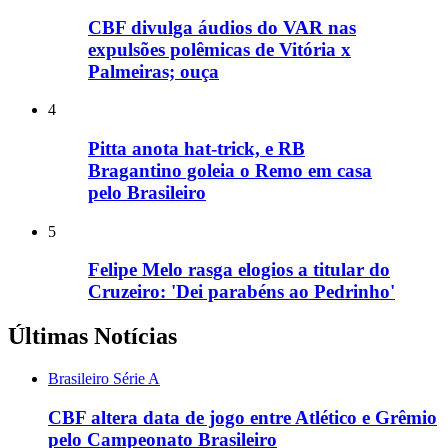
CBF divulga áudios do VAR nas
expulsões polêmicas de Vitória x
Palmeiras; ouça
4
Pitta anota hat-trick, e RB
Bragantino goleia o Remo em casa
pelo Brasileiro
5
Felipe Melo rasga elogios a titular do
Cruzeiro: 'Dei parabéns ao Pedrinho'
Últimas Notícias
Brasileiro Série A
CBF altera data de jogo entre Atlético e Grêmio
pelo Campeonato Brasileiro