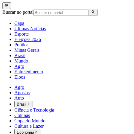
Buscar no portal
Capa
Últimas Notícias
Esporte
Eleições 2026
Política
Minas Gerais
Brasil
Mundo
Agro
Entretenimento
Eloos
Agro
Apostas
Auto
Brasil
Ciência e Tecnologia
Colunas
Copa do Mundo
Cultura e Lazer
Economia