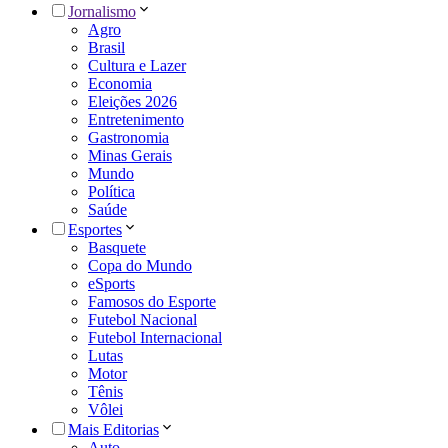
Jornalismo
Agro
Brasil
Cultura e Lazer
Economia
Eleições 2026
Entretenimento
Gastronomia
Minas Gerais
Mundo
Política
Saúde
Esportes
Basquete
Copa do Mundo
eSports
Famosos do Esporte
Futebol Nacional
Futebol Internacional
Lutas
Motor
Tênis
Vôlei
Mais Editorias
Auto