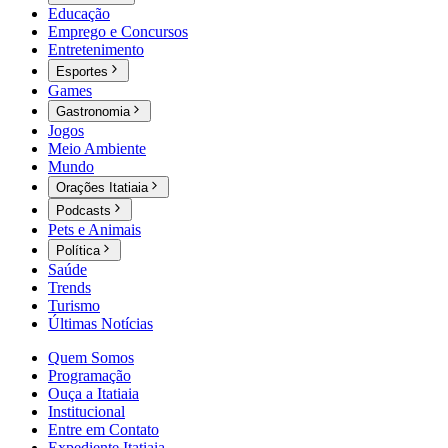
Educação
Emprego e Concursos
Entretenimento
Esportes
Games
Gastronomia
Jogos
Meio Ambiente
Mundo
Orações Itatiaia
Podcasts
Pets e Animais
Política
Saúde
Trends
Turismo
Últimas Notícias
Quem Somos
Programação
Ouça a Itatiaia
Institucional
Entre em Contato
Expediente Itatiaia