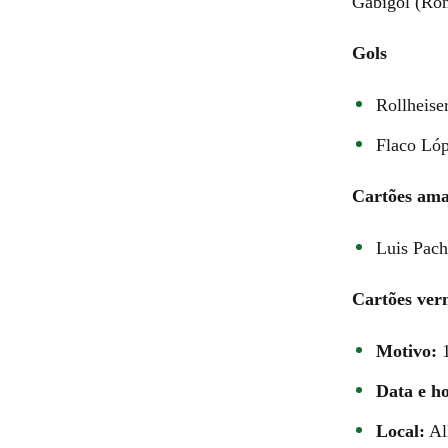
Gabigol (Ron
Gols
Rollheise
Flaco Lóp
Cartões ama
Luis Pach
Cartões ver
Motivo:
1
Data e ho
Local:
Al