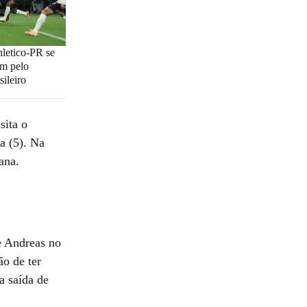
hletico-PR se
m pelo
ileiro
sita o
ra (5). Na
ana.
e Andreas no
o de ter
a saída de