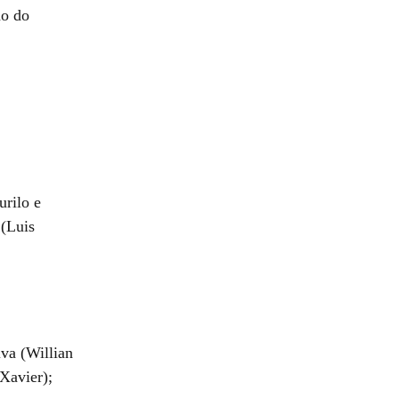
ão do
rilo e
 (Luis
iva (Willian
Xavier);