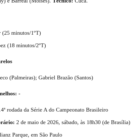
y) e Barreal (Moisés).
Técnico:
Cuca.
r (25 minutos/1ºT)
ez (18 minutos/2ºT)
relos
eco (Palmeiras); Gabriel Brazão (Santos)
melhos: -
4ª rodada da Série A do Campeonato Brasileiro
rário:
2 de maio de 2026, sábado, às 18h30 (de Brasília)
lianz Parque, em São Paulo