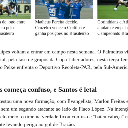
 de jogo entre
Matheus Pereira decide,
Corinthians e At
mio pelo
Cruzeiro vence o Coritiba e
anulam e empata
asileiro
ganha posições no Brasileirão
Campeonato Bras
ipes voltam a entrar em campo nesta semana. O Palmeiras vi
tal, pela fase de grupos da Copa Libertadores, nesta terça-fei
o Peixe enfrenta o Deportivo Recoleta-PAR, pela Sul-Americ
 começa confuso, e Santos é letal
testou uma nova formação, com Evangelista, Marlon Freitas 
sem um segundo atacante ao lado de Flaco López. Na intençã
pelo meio, o time na verdade ficou confuso e "bateu cabeça" n
nte levando perigo ao gol de Brazão.