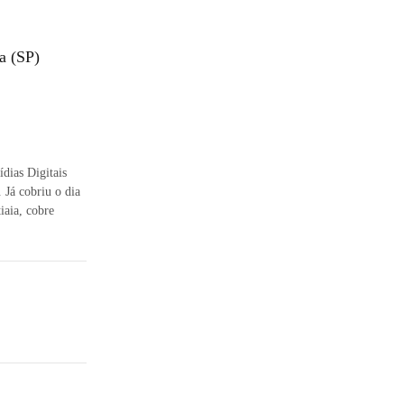
a (SP)
dias Digitais
 Já cobriu o dia
iaia, cobre