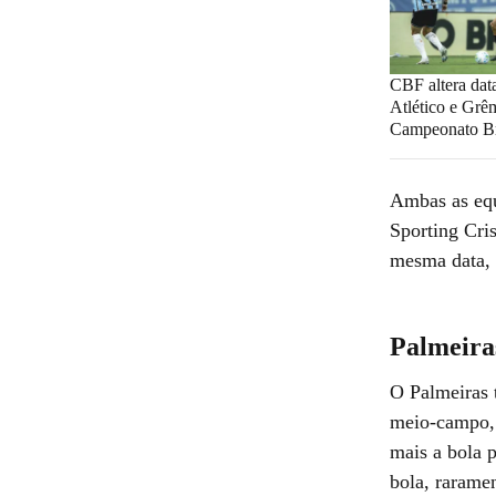
CBF altera data
Atlético e Grê
Campeonato Br
Ambas as equ
Sporting Cris
mesma data, 
Palmeiras
O Palmeiras 
meio-campo, 
mais a bola 
bola, rarame