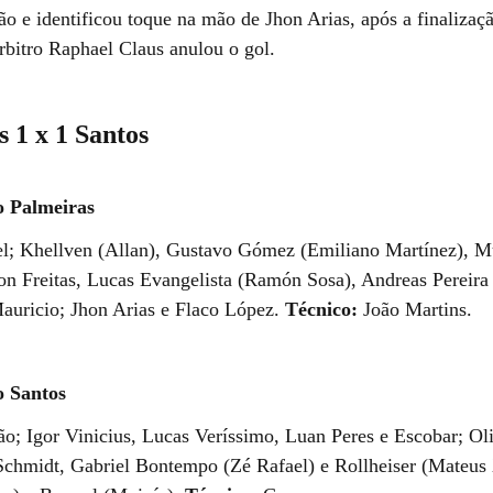
ão e identificou toque na mão de Jhon Arias, após a finalizaç
rbitro Raphael Claus anulou o gol.
 1 x 1 Santos
o Palmeiras
l; Khellven (Allan), Gustavo Gómez (Emiliano Martínez), Mu
on Freitas, Lucas Evangelista (Ramón Sosa), Andreas Pereira
auricio; Jhon Arias e Flaco López.
Técnico:
João Martins.
o Santos
ão; Igor Vinicius, Lucas Veríssimo, Luan Peres e Escobar; Ol
Schmidt, Gabriel Bontempo (Zé Rafael) e Rollheiser (Mateus 