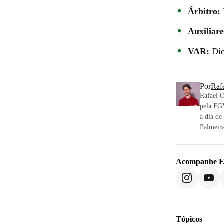
Árbitro:
Auxiliare
VAR:
Die
Por
Raf
Rafael 
pela FGV
a dia de
Palmeira
Acompanhe
E
Tópicos