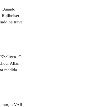
s. Quando
, Rollheiser
tendo na trave
 Khellven. O
achou. Allan
 na medida
ntanto, o VAR