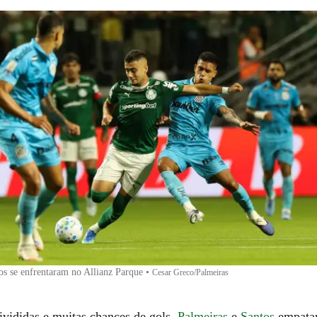
os se enfrentaram no Allianz Parque
•
Cesar Greco/Palmeiras
ivididas e muitas chances de gols,
Palmeiras
e
Santos
empata