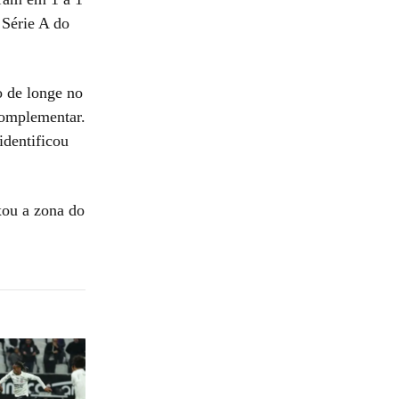
 Série A do
o de longe no
complementar.
identificou
xou a zona do