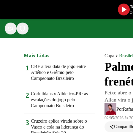
T
Ou
Mais Lidas
Capa
Brasile
Palme
CBF altera data de jogo entre
1
Atlético e Grêmio pelo
frené
Campeonato Brasileiro
Peixe abre o
Corinthians x Athletico-PR: as
2
Allan vira o
escalações do jogo pelo
Campeonato Brasileiro
Por
Rafae
02/05/2026 às 2
Cruzeiro aplica virada sobre o
3
Vasco e cola na liderança do
Compartilh
Brasileirão Sub-20