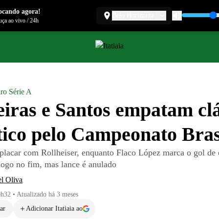
ocando agora!
Belo Horizonte
ça ao vivo
/
24h
iro Série A
iras e Santos empatam clá
tico pelo Campeonato Bras
 placar com Rollheiser, enquanto Flaco López marca o gol de
 jogo no fim, mas lance é anulado
l Oliva
0h32
•
Atualizado
há 3 meses
ar
Adicionar Itatiaia ao