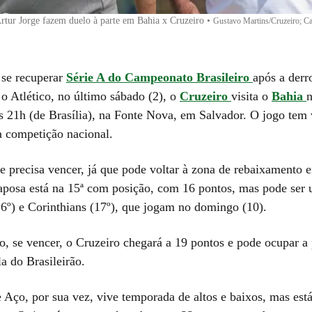
rtur Jorge fazem duelo à parte em Bahia x Cruzeiro
•
Gustavo Martins/Cruzeiro; C
se recuperar
Série A do Campeonato Brasileiro
após a derr
 o Atlético, no último sábado (2), o
Cruzeiro
visita o
Bahia
n
às 21h (de Brasília), na Fonte Nova, em Salvador. O jogo tem 
a competição nacional.
te precisa vencer, já que pode voltar à zona de rebaixamento 
aposa está na 15ª com posição, com 16 pontos, mas pode ser 
16º) e Corinthians (17º), que jogam no domingo (10).
o, se vencer, o Cruzeiro chegará a 19 pontos e pode ocupar a
la do Brasileirão.
e Aço, por sua vez, vive temporada de altos e baixos, mas es