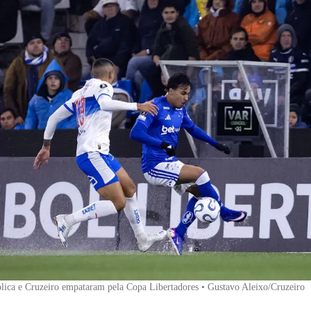
lica e Cruzeiro empataram pela Copa Libertadores • Gustavo Aleixo/Cruzeiro