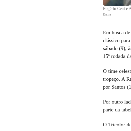
Rogério Ceni e A
Bahia
Em busca de 
clássico para
sábado (9), 
15ª rodada d
O time celes
tropeço. A R
por Santos (
Por outro lad
parte da tabe
O Tricolor d