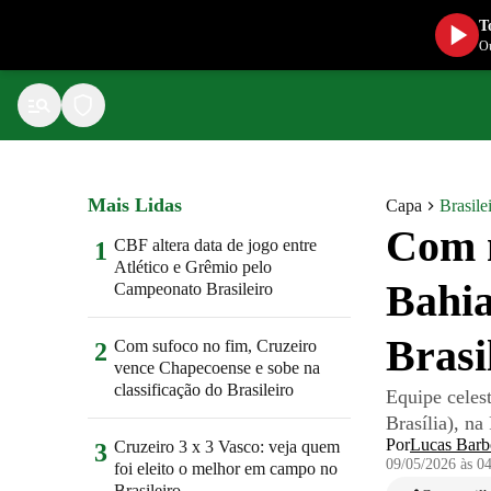
T
Ou
Mais Lidas
Capa
Brasile
Com 
CBF altera data de jogo entre
1
Atlético e Grêmio pelo
Bahia
Campeonato Brasileiro
Brasi
Com sufoco no fim, Cruzeiro
2
vence Chapecoense e sobe na
classificação do Brasileiro
Equipe celest
Brasília), n
Por
Lucas Barb
Cruzeiro 3 x 3 Vasco: veja quem
3
09/05/2026 às 0
foi eleito o melhor em campo no
Brasileiro