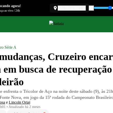
ocando agora!
Belo Horizonte
ça ao vivo
/
24h
iro Série A
mudanças, Cruzeiro enca
 em busca de recuperação
leirão
e enfrenta o Tricolor de Aço na noite deste sábado (9), às 21h
a Fonte Nova, em jogo da 15ª rodada do Campeonato Brasileir
osa
e
Lincoln Oriaj
4h01
•
Atualizado
há 2 meses