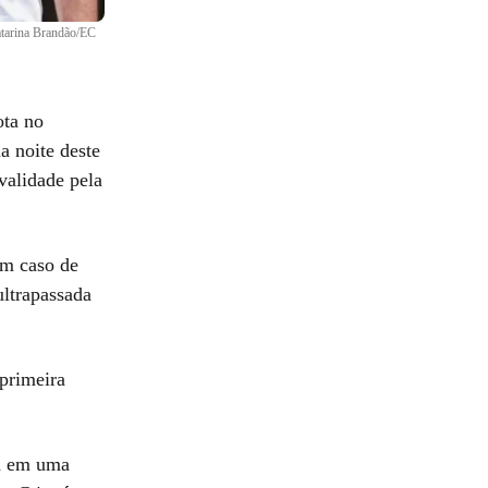
atarina Brandão/EC
ota no
a noite deste
validade pela
em caso de
ultrapassada
 primeira
tá em uma