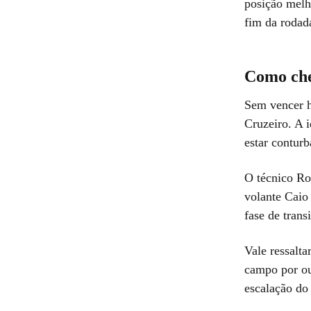
posição melh
fim da rodad
Como che
Sem vencer h
Cruzeiro. A 
estar conturb
O técnico Rog
volante Caio
fase de transi
Vale ressalta
campo por ou
escalação do