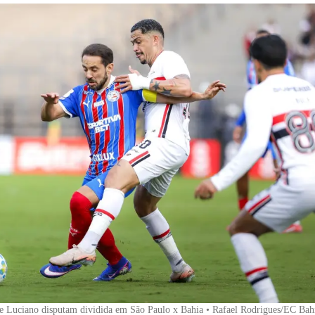
 e Luciano disputam dividida em São Paulo x Bahia • Rafael Rodrigues/EC Bah