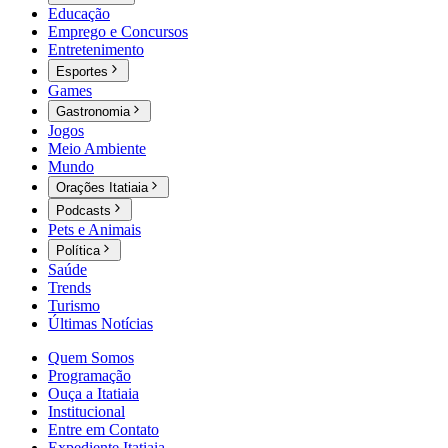
Educação
Emprego e Concursos
Entretenimento
Esportes
Games
Gastronomia
Jogos
Meio Ambiente
Mundo
Orações Itatiaia
Podcasts
Pets e Animais
Política
Saúde
Trends
Turismo
Últimas Notícias
Quem Somos
Programação
Ouça a Itatiaia
Institucional
Entre em Contato
Expediente Itatiaia