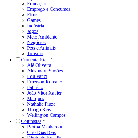
Educação
Emprego e Concursos
Eloos
Games
Indústria
Jogos
Meio Ambiente
Negócios
Pets e Animais
Turismo
Comentaristas
Alê Oliveira
Alexandre Simões
Edu Panzi
Emerson Romano
Fabrício
João Vitor Xavier
Marques
Nathália Fiuza
Thiago Reis
Wellington Campos
Colunistas
Bertha Maakaroun
Ciro Dias Reis
Direto de Brasília