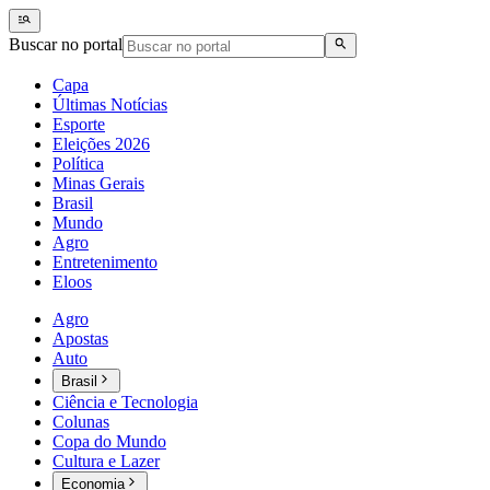
Buscar no portal
Capa
Últimas Notícias
Esporte
Eleições 2026
Política
Minas Gerais
Brasil
Mundo
Agro
Entretenimento
Eloos
Agro
Apostas
Auto
Brasil
Ciência e Tecnologia
Colunas
Copa do Mundo
Cultura e Lazer
Economia