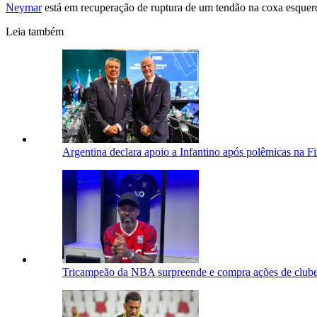
Neymar
está em recuperação de ruptura de um tendão na coxa esquerd
Leia também
Argentina declara apoio a Infantino após polêmicas na F
Tricampeão da NBA surpreende e compra ações de clube 