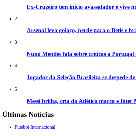
Ex-Cruzeiro tem início avassalador e vive no
2
Arsenal leva golaço, perde para o Betis e br
3
Nuno Mendes fala sobre críticas a Portugal
4
Jogador da Seleção Brasileira se despede de
5
Messi brilha, cria do Atlético marca e Inte
Últimas Notícias
Futebol Internacional