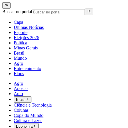
Buscar no portal
Capa
Últimas Notícias
Esporte
Eleições 2026
Política
Minas Gerais
Brasil
Mundo
Agro
Entretenimento
Eloos
Agro
Apostas
Auto
Brasil
Ciência e Tecnologia
Colunas
Copa do Mundo
Cultura e Lazer
Economia