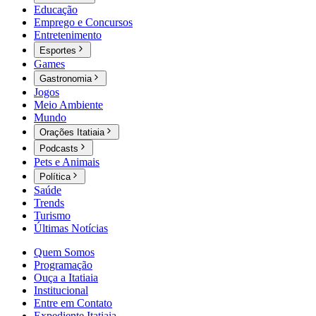
Educação
Emprego e Concursos
Entretenimento
Esportes
Games
Gastronomia
Jogos
Meio Ambiente
Mundo
Orações Itatiaia
Podcasts
Pets e Animais
Política
Saúde
Trends
Turismo
Últimas Notícias
Quem Somos
Programação
Ouça a Itatiaia
Institucional
Entre em Contato
Expediente Itatiaia