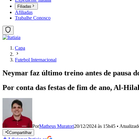
Filiadas
Afiliadas
Trabalhe Conosco
Capa
Futebol Internacional
Neymar faz último treino antes de pausa do
Por conta das festas de fim de ano, Al-Hila
Por
Matheus Muratori
20/12/2024 às 15h45
•
Atualiza
Compartilhar