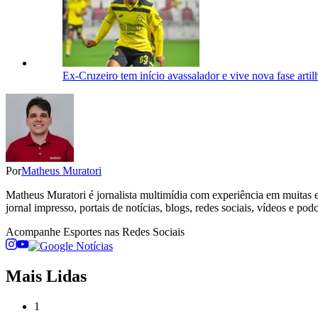
Ex-Cruzeiro tem início avassalador e vive nova fase artil
Por
Matheus Muratori
Matheus Muratori é jornalista multimídia com experiência em muitas ed
jornal impresso, portais de notícias, blogs, redes sociais, vídeos e podc
Acompanhe
Esportes
nas Redes Sociais
Mais Lidas
1