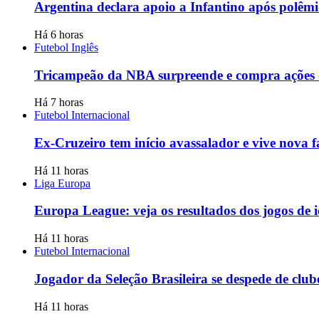
Argentina declara apoio a Infantino após polêmi
Há 6 horas
Futebol Inglês
Tricampeão da NBA surpreende e compra ações d
Há 7 horas
Futebol Internacional
Ex-Cruzeiro tem início avassalador e vive nova fa
Há 11 horas
Liga Europa
Europa League: veja os resultados dos jogos de id
Há 11 horas
Futebol Internacional
Jogador da Seleção Brasileira se despede de clu
Há 11 horas