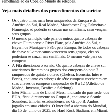
semelhante ao da Copa do Mundo de seleções.
Veja mais detalhes dos procedimentos do sorteio:
Os quatro times mais bem ranqueados da Europa e da
América do Sul, Real Madrid, Manchester City, Palmeiras e
Flamengo, só poderão se cruzar nas semifinais, caso vençam
seus grupos.
O mesmo princípio vale para os outros quatro cabeças de
chave: Fluminense e River Plate, pela América do Sul, e
Bayern de Munique e PSG, pela Europa. Se todos os cabeças
de chave sul-americanos vencerem seus grupos, eles só
poderiam se cruzar nas semifinais. O mesmo vale para os
europeus.
A Fifa direcionou o sorteio. Os quatro cabeças de chave sul-
americanos ficaram nos grupos dos europeus do pote 2
ranqueados de quinto a oitavo (Chelsea, Borussia, Inter e
Porto), enquanto os cabeças de série europeus receberam em
suas chaves os europeus ranqueados de 9 a 12 (Atlético de
Madrid, Juventus, Benfica e Salzburg).
Inter Miami, time de Lionel Messi, indicado do país-sede, dos
EUA, ficou diretamente no Grupo A, enquanto o Seattle
Sounders, também estadunidense, no Grupo B. Ambos
jogarão em suas cidades. O Inter fará a abertura do Mundial,
dia 15 de junho de 2025, no Hard Rock Stadium, em Miami.