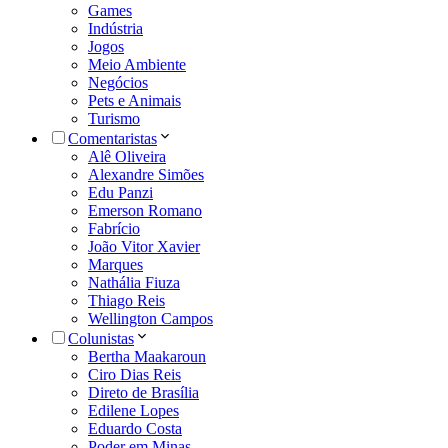
Games
Indústria
Jogos
Meio Ambiente
Negócios
Pets e Animais
Turismo
Comentaristas
Alê Oliveira
Alexandre Simões
Edu Panzi
Emerson Romano
Fabrício
João Vitor Xavier
Marques
Nathália Fiuza
Thiago Reis
Wellington Campos
Colunistas
Bertha Maakaroun
Ciro Dias Reis
Direto de Brasília
Edilene Lopes
Eduardo Costa
Poder em Minas