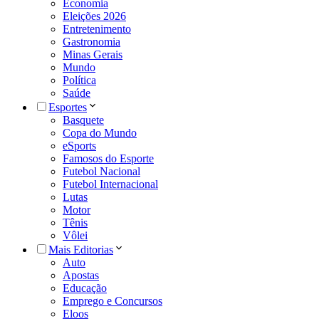
Economia
Eleições 2026
Entretenimento
Gastronomia
Minas Gerais
Mundo
Política
Saúde
Esportes
Basquete
Copa do Mundo
eSports
Famosos do Esporte
Futebol Nacional
Futebol Internacional
Lutas
Motor
Tênis
Vôlei
Mais Editorias
Auto
Apostas
Educação
Emprego e Concursos
Eloos