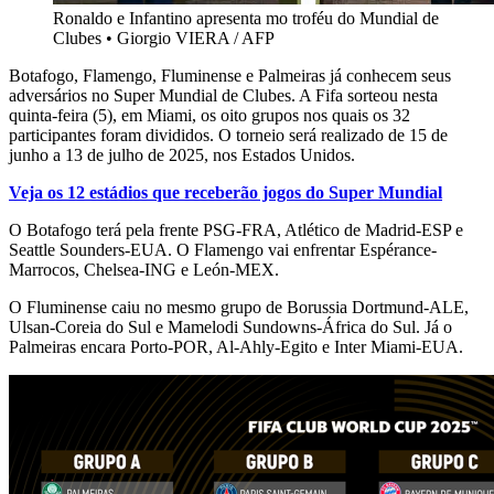
Ronaldo e Infantino apresenta mo troféu do Mundial de
Clubes
•
Giorgio VIERA / AFP
Botafogo, Flamengo, Fluminense e Palmeiras já conhecem seus
adversários no Super Mundial de Clubes. A Fifa sorteou nesta
quinta-feira (5), em Miami, os oito grupos nos quais os 32
participantes foram divididos. O torneio será realizado de 15 de
junho a 13 de julho de 2025, nos Estados Unidos.
Veja os 12 estádios que receberão jogos do Super Mundial
O Botafogo terá pela frente PSG-FRA, Atlético de Madrid-ESP e
Seattle Sounders-EUA. O Flamengo vai enfrentar Espérance-
Marrocos, Chelsea-ING e León-MEX.
O Fluminense caiu no mesmo grupo de Borussia Dortmund-ALE,
Ulsan-Coreia do Sul e Mamelodi Sundowns-África do Sul. Já o
Palmeiras encara Porto-POR, Al-Ahly-Egito e Inter Miami-EUA.