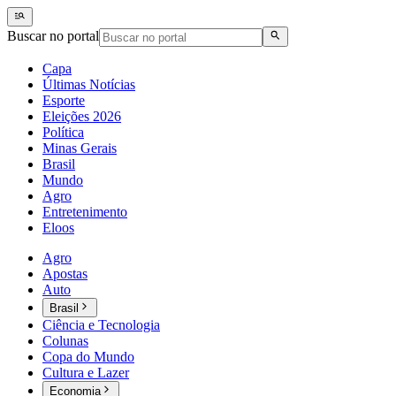
Buscar no portal
Capa
Últimas Notícias
Esporte
Eleições 2026
Política
Minas Gerais
Brasil
Mundo
Agro
Entretenimento
Eloos
Agro
Apostas
Auto
Brasil
Ciência e Tecnologia
Colunas
Copa do Mundo
Cultura e Lazer
Economia