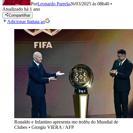
Por
Leonardo Parrela
26/03/2025 às 08h40
•
Atualizado
há 1 ano
Compartilhar
Adicionar Itatiaia ao
Ronaldo e Infantino apresenta mo troféu do Mundial de
Clubes
•
Giorgio VIERA / AFP