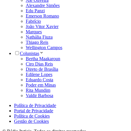
Alê Oliveira
Alexandre Simões
Edu Panzi
Emerson Romano
Fabrício
João Vitor Xavier
Marques
Nathália Fiuza
Thiago Reis
Wellington Campos
Colunistas
Bertha Maakaroun
Ciro Dias Reis
Direto de Brasília
Edilene Lopes
Eduardo Costa
Poder em Minas
Rita Mundim
Valdir Barbosa
Política de Privacidade
Portal de Privacidade
Política de Cookies
Gestão de Cookies