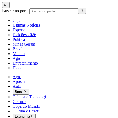
Buscar no portal
Capa
Últimas Notícias
Esporte
Eleições 2026
Política
Minas Gerais
Brasil
Mundo
Agro
Entretenimento
Eloos
Agro
Apostas
Auto
Brasil
Ciência e Tecnologia
Colunas
Copa do Mundo
Cultura e Lazer
Economia