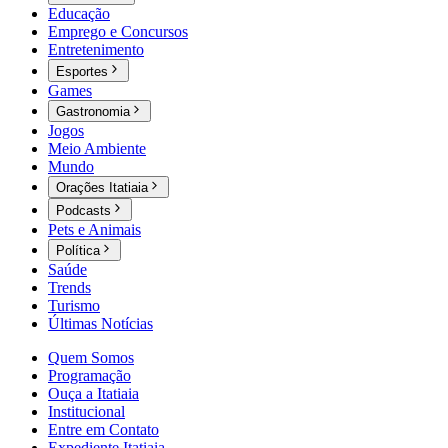
Educação
Emprego e Concursos
Entretenimento
Esportes
Games
Gastronomia
Jogos
Meio Ambiente
Mundo
Orações Itatiaia
Podcasts
Pets e Animais
Política
Saúde
Trends
Turismo
Últimas Notícias
Quem Somos
Programação
Ouça a Itatiaia
Institucional
Entre em Contato
Expediente Itatiaia