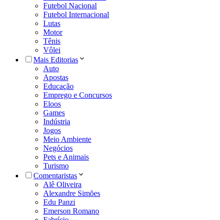
Futebol Nacional
Futebol Internacional
Lutas
Motor
Tênis
Vôlei
Mais Editorias
Auto
Apostas
Educação
Emprego e Concursos
Eloos
Games
Indústria
Jogos
Meio Ambiente
Negócios
Pets e Animais
Turismo
Comentaristas
Alê Oliveira
Alexandre Simões
Edu Panzi
Emerson Romano
Fabrício