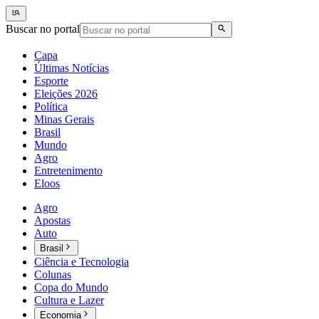
Buscar no portal
Capa
Últimas Notícias
Esporte
Eleições 2026
Política
Minas Gerais
Brasil
Mundo
Agro
Entretenimento
Eloos
Agro
Apostas
Auto
Brasil
Ciência e Tecnologia
Colunas
Copa do Mundo
Cultura e Lazer
Economia