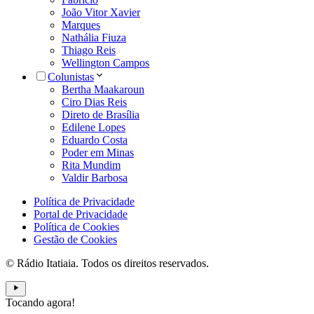
João Vitor Xavier
Marques
Nathália Fiuza
Thiago Reis
Wellington Campos
Colunistas
Bertha Maakaroun
Ciro Dias Reis
Direto de Brasília
Edilene Lopes
Eduardo Costa
Poder em Minas
Rita Mundim
Valdir Barbosa
Política de Privacidade
Portal de Privacidade
Política de Cookies
Gestão de Cookies
© Rádio Itatiaia. Todos os direitos reservados.
Tocando agora!