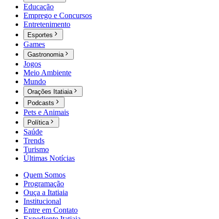
Educação
Emprego e Concursos
Entretenimento
Esportes
Games
Gastronomia
Jogos
Meio Ambiente
Mundo
Orações Itatiaia
Podcasts
Pets e Animais
Política
Saúde
Trends
Turismo
Últimas Notícias
Quem Somos
Programação
Ouça a Itatiaia
Institucional
Entre em Contato
Expediente Itatiaia