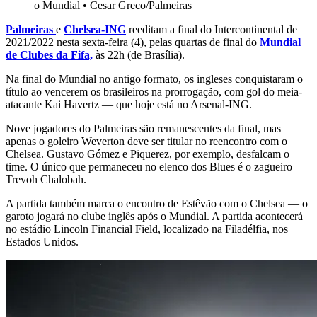
o Mundial
•
Cesar Greco/Palmeiras
Palmeiras
e
Chelsea-ING
reeditam a final do Intercontinental de
2021/2022 nesta sexta-feira (4), pelas quartas de final do
Mundial
de Clubes da Fifa,
às 22h (de Brasília).
Na final do Mundial no antigo formato, os ingleses conquistaram o
título ao vencerem os brasileiros na prorrogação, com gol do meia-
atacante Kai Havertz — que hoje está no Arsenal-ING.
Nove jogadores do Palmeiras são remanescentes da final, mas
apenas o goleiro Weverton deve ser titular no reencontro com o
Chelsea. Gustavo Gómez e Piquerez, por exemplo, desfalcam o
time. O único que permaneceu no elenco dos Blues é o zagueiro
Trevoh Chalobah.
A partida também marca o encontro de Estêvão com o Chelsea — o
garoto jogará no clube inglês após o Mundial. A partida acontecerá
no estádio Lincoln Financial Field, localizado na Filadélfia, nos
Estados Unidos.