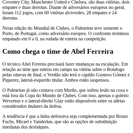
Coventry City, Manchester United e Chelsea, são duas vitórias, dois
empates e duas derrotas. Diante de adversários europeus no geral,
foram 112 jogos, com 60 vitórias alviverdes, 28 empates e 24
derrotas.
Nesta edição do Mundial de Clubes, o Palmeiras teve somente o
Porto, de Portugal, como adversário europeu. O confronto terminou
empatado em 0 a 0, na rodada de estreia na competição.
Como chega o time de Abel Ferreira
O técnico Abel Ferreira precisará fazer mudanças na escalação. Em
relação ao time que entrou em campo na vitória sobre o Botafogo
pelas oitavas de final, o Verdão não terá o capitão Gustavo Gómez e
Piquerez, lateral-esquerdo titular. Ambos estão suspensos.
O Palmeiras já não contava com Murilo, que sofreu lesão na coxa e
está fora da Copa do Mundo de Clubes. Com isso, apenas o goleiro
Weverton e o lateral-direito Giay estão disponíveis entre os atletas
considerados titulares da defesa.
A tendência é que a linha defensiva seja complementada por Bruno
Fuchs, Micael e Vanderlan, que são as opções de substituição
imediatas dos desfalques.