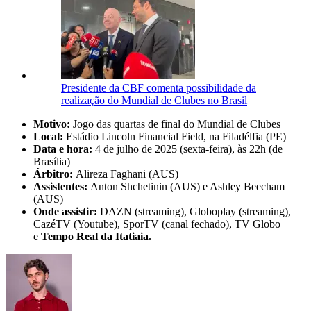
Presidente da CBF comenta possibilidade da
realização do Mundial de Clubes no Brasil
Motivo:
Jogo das quartas de final do Mundial de Clubes
Local:
Estádio Lincoln Financial Field, na Filadélfia (PE)
Data e hora:
4 de julho de 2025 (sexta-feira), às 22h (de
Brasília)
Árbitro:
Alireza Faghani (AUS)
Assistentes:
Anton Shchetinin (AUS) e Ashley Beecham
(AUS)
Onde assistir:
DAZN (streaming), Globoplay (streaming),
CazéTV (Youtube), SporTV (canal fechado), TV Globo
e
Tempo Real da Itatiaia.